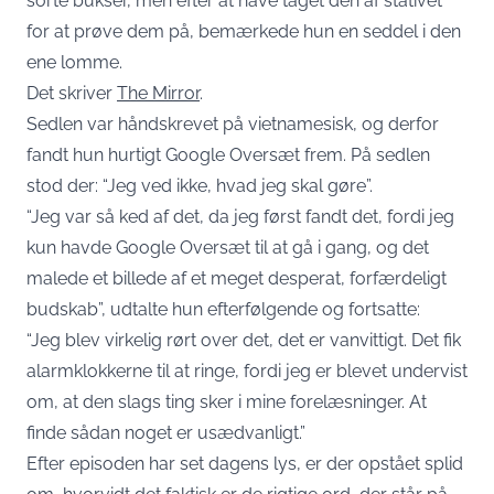
sorte bukser, men efter at have taget den af stativet
for at prøve dem på, bemærkede hun en seddel i den
ene lomme.
Det skriver
The Mirror
.
Sedlen var håndskrevet på vietnamesisk, og derfor
fandt hun hurtigt Google Oversæt frem. På sedlen
stod der: “Jeg ved ikke, hvad jeg skal gøre”.
“Jeg var så ked af det, da jeg først fandt det, fordi jeg
kun havde Google Oversæt til at gå i gang, og det
malede et billede af et meget desperat, forfærdeligt
budskab”, udtalte hun efterfølgende og fortsatte:
“Jeg blev virkelig rørt over det, det er vanvittigt. Det fik
alarmklokkerne til at ringe, fordi jeg er blevet undervist
om, at den slags ting sker i mine forelæsninger. At
finde sådan noget er usædvanligt.”
Efter episoden har set dagens lys, er der opstået splid