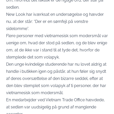
om, hvorvidt det faktisk er de rigtige ord, der står på
sedlen.
New Look har iværksat en undersøgelse og hævder
nu, at der står: “Der er en sømfejl på venstre
sidelomme”.
Flere personer med vietnamesisk som modersmål var
uenige om, hvad der stod på sedlen, og de blev enige
om, at de ikke var i stand til at tyde det, hvorfor de
stemplede det som volapyk.
Den unge kvindelige studerende har nu lovet aldrig at
handle i butikken igen og påstår, at hun føler sig snydt
af deres oversættelse af den bizarre seddel, efter at
den blev stemplet som volapyk af ti personer, der har
vietnamesisk som modersmål.
En medarbejder ved Vietnam Trade Office hævdede,
at sedlen var uudsigelig på grund af manglende