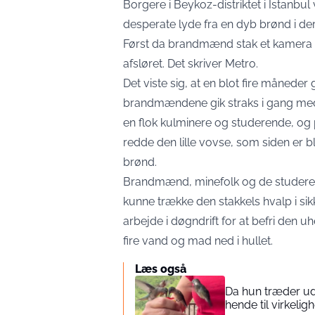
Borgere i Beykoz-distriktet i Istanbul 
desperate lyde fra en dyb brønd i de
Først da brandmænd stak et kamera ne
afsløret. Det skriver
Metro
.
Det viste sig, at en blot fire måned
brandmændene gik straks i gang med 
en flok kulminere og studerende, og 
redde den
lille vovse
, som siden er b
brønd.
Brandmænd, minefolk og de studer
kunne trække den stakkels hvalp i sik
arbejde i døgndrift for at befri den u
fire vand og mad ned i hullet.
Læs også
Da hun træder ud 
hende til virkeli