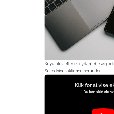
Kuyu blev efter et dyrlægebesøg ado
Se redningsaktionen herunder.
Display
Klik for at vise 
content
from
- Du kan altid aktiv
www.youtube.com