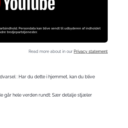
artsindhold. Persondata kan blive sendt til udbyderen af indholdet
dre tredjepartstjenester.
Read more about in our
Privacy statement
advarsel : Har du dette i hjemmet, kan du blive
e går hele verden rundt: Sær detalje stjæler