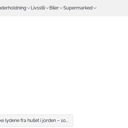
derholdning
Livsstil
Biler
Supermarked
e lydene fra hullet i jorden – 10...