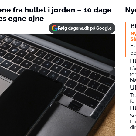
ne fra hullet i jorden – 10 dage
Nye
res egne øjne
B
Følg dagens.dk på Google
Ny
Så
EU
de
H
I 
fo
bl
U
Tr
fo
H
Sm
Ha
di