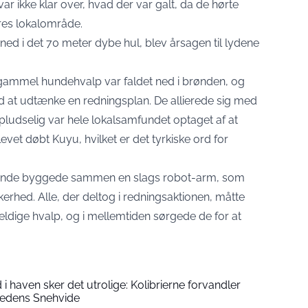
var ikke klar over, hvad der var galt, da de hørte
res lokalområde.
d i det 70 meter dybe hul, blev årsagen til lydene
er gammel hundehvalp var faldet ned i brønden, og
at udtænke en redningsplan. De allierede sig med
pludselig var hele lokalsamfundet optaget af at
levet døbt Kuyu, hvilket er det tyrkiske ord for
ende byggede sammen en slags robot-arm, som
kerhed. Alle, der deltog i redningsaktionen, måtte
heldige hvalp, og i mellemtiden sørgede de for at
i haven sker det utrolige: Kolibrierne forvandler
ghedens Snehvide