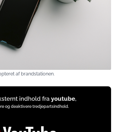
pteret af brandstationen.
eksternt indhold fra
youtube
,
ere og deaktivere tredjepartsindhold.