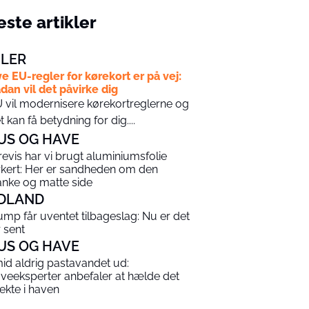
ste artikler
ILER
e EU-regler for kørekort er på vej:
dan vil det påvirke dig
 vil modernisere kørekortreglerne og
t kan få betydning for dig....
US OG HAVE
årevis har vi brugt aluminiumsfolie
rkert: Her er sandheden om den
anke og matte side
DLAND
ump får uventet tilbageslag: Nu er det
r sent
US OG HAVE
id aldrig pastavandet ud:
veeksperter anbefaler at hælde det
rekte i haven