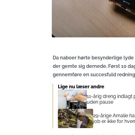
Da naboer hørte besynderlige lyde 
der gemte sig dernede. Først 10 d
gennemføre en succesfuld redningsa
Lige nu læser andre
11-årig dreng indlagt p
uden pause
29-årige Amalie ha
job er ikke for hv