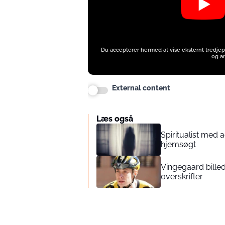
Du accepterer hermed at vise eksternt tredjep
og an
External content
Læs også
Spiritualist med 
hjemsøgt
Vingegaard billed
overskrifter