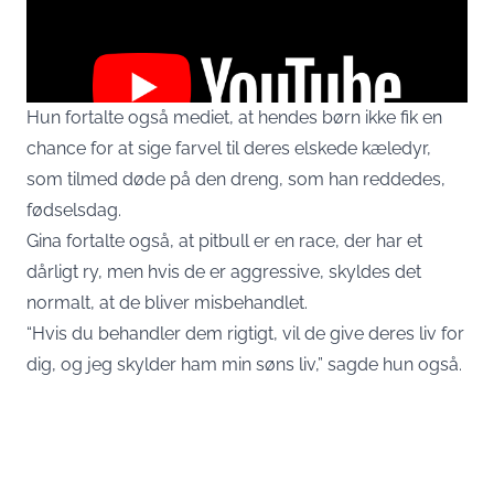
Hun fortalte også mediet, at hendes børn ikke fik en
chance for at sige farvel til deres elskede kæledyr,
som tilmed døde på den dreng, som han reddedes,
Du accepterer hermed at vise eksternt tredjepartsindhold.
Persondata kan blive sendt til udbyderen af indholdet og andre
fødselsdag.
tredjepartstjenester.
Gina fortalte også, at pitbull er en race, der har et
dårligt ry, men hvis de er aggressive, skyldes det
External content
Read more about in our
normalt, at de bliver misbehandlet.
Privacy statement
“Hvis du behandler dem rigtigt, vil de give deres liv for
dig, og jeg skylder ham min søns liv,” sagde hun også.