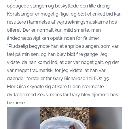
opdagede slangen og beskyttede den lille dreng.
Koralslanger er meget giftige, og blot et enkelt bid kan
resultere i lammelse af vejrtrækningsmusklerne hos
offeret. Der er normalt kun mild smerte, men
åndedrætssvigt kan opstå inden for få timer.
“Pludselig begyndte han at angribe slangen, som var
tæt på min søn, og han blev bidt fire gange. Jeg
vidste, da han komd ind, at der var noget galt, og det
var meget traumatisk, for jeg vidste, at han var
døende,” fortæller far Gary Richardson til FOX 35.
Mor Gina skyndte sig at køre til den nærmeste
dyrlæge med Zeus, mens far Gary blev hjemme hos
børnene.