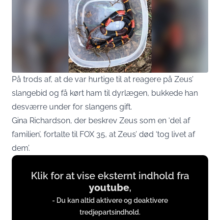
På trods af, at de var hurtige til at reagere på Zeus’
slangebid og få kørt ham til dyrlægen, bukkede han
desværre under for slangens gift.
Gina Richardson, der beskrev Zeus som en ‘del af
familien’, fortalte til FOX 35, at Zeus’ død ‘tog livet af
dem’.
Display
Klik for at vise eksternt indhold fra
content
youtube
,
from
- Du kan altid aktivere og deaktivere
www.youtube.com
tredjepartsindhold.