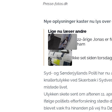
Presse-fotos.dk
Nye oplysninger kaster nu lys ove
Lige nu læser andre
22-årige Jonas er fo
ham
Ikke set siden torsdag
Syd- og Sønderjyllands Politi har nu 
knallertulykke ved Skærbæk i Sydvest
mistede livet.
Ulykken skete sent om aftenen 11. april
Ifølge politiets efterforskning stødte
blevet væk fra hinanden på vej fra 