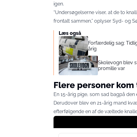
igen.
“Undersøgelserne viser, at de to kna
frontalt sammen,” oplyser Syd- og Sø
Læs også
Forfærdelig sag: Tidlig
årig
Skolevogn blev st
promille var
Flere personer kom 
En 15-årig pige, som sad bagpå den en
Derudover blev en 21-årig mand kvæst
efterfølgende en af de væltede knalle