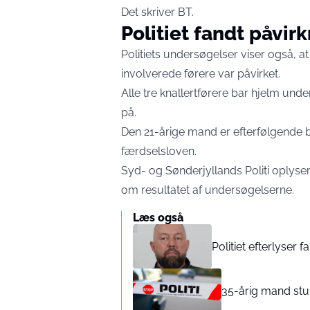
Det skriver
BT
.
Politiet fandt påvir
Politiets undersøgelser viser også, 
involverede førere var påvirket.
Alle tre knallertførere bar hjelm und
på.
Den 21-årige mand er efterfølgende b
færdselsloven.
Syd- og Sønderjyllands Politi oplyser
om resultatet af undersøgelserne.
Læs også
Politiet efterlyser 
35-årig mand stukk