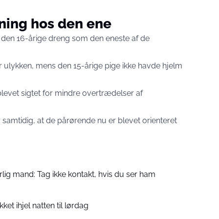
kning hos den ene
at den 16-årige dreng som den eneste af de
er ulykken, mens den 15-årige pige ikke havde hjelm
levet sigtet for mindre overtrædelser af
 samtidig, at de pårørende nu er blevet orienteret
farlig mand: Tag ikke kontakt, hvis du ser ham
et ihjel natten til lørdag