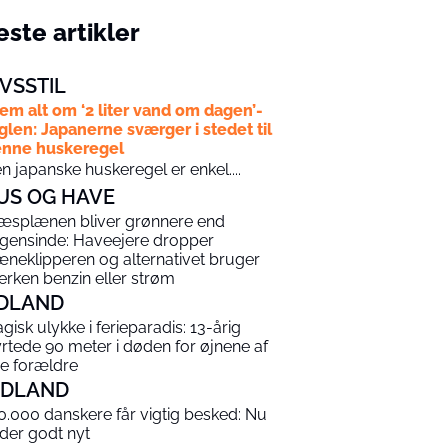
ste artikler
IVSSTIL
em alt om ‘2 liter vand om dagen’-
glen: Japanerne sværger i stedet til
nne huskeregel
n japanske huskeregel er enkel....
US OG HAVE
æsplænen bliver grønnere end
gensinde: Haveejere dropper
æneklipperen og alternativet bruger
erken benzin eller strøm
DLAND
agisk ulykke i ferieparadis: 13-årig
yrtede 90 meter i døden for øjnene af
ne forældre
NDLAND
0.000 danskere får vigtig besked: Nu
 der godt nyt