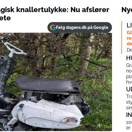
gisk knallertulykke: Nu afslører
Nye
kete
L
Følg dagens.dk på Google
Gl
re
de
De
H
Gr
no
pl
hv
U
Tr
st
si
I
10
er