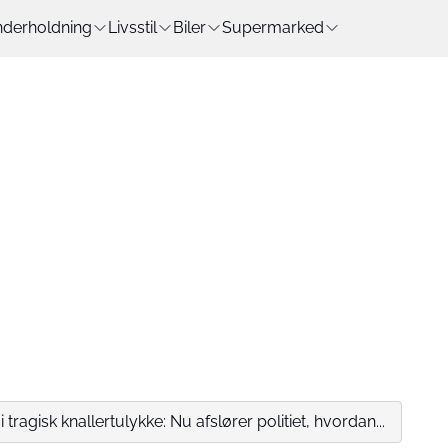
derholdning
Livsstil
Biler
Supermarked
tragisk knallertulykke: Nu afslører politiet, hvordan...