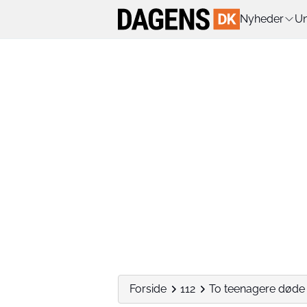
Nyheder
Un
Forside
112
To teenagere døde i 