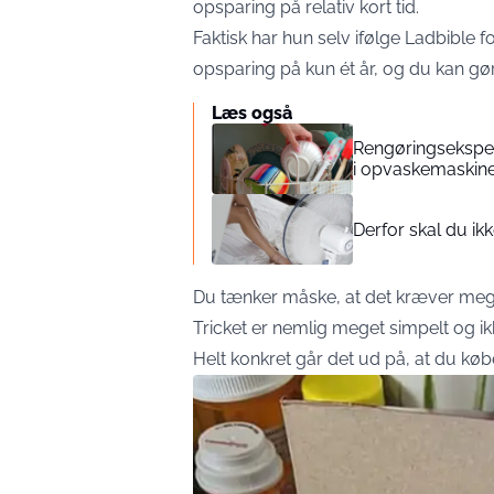
opsparing på relativ kort tid.
Faktisk har hun selv ifølge
Ladbible
fo
opsparing på kun ét år, og du kan gø
Læs også
Rengøringsekspert:
i opvaskemaskin
Derfor skal du ik
Du tænker måske, at det kræver meget 
Tricket er nemlig meget simpelt og i
Helt konkret går det ud på, at du k