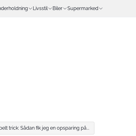
derholdning
Livsstil
Biler
Supermarked
lt trick: Sådan fik jeg en opsparing på...