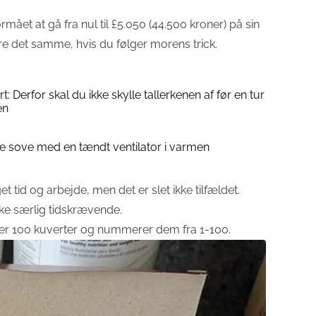
rmået at gå fra nul til £5.050 (44.500 kroner) på sin
re det samme, hvis du følger morens trick.
 Derfor skal du ikke skylle tallerkenen af før en tur
en
ke sove med en tændt ventilator i varmen
tid og arbejde, men det er slet ikke tilfældet.
kke særlig tidskrævende.
øber 100 kuverter og nummerer dem fra 1-100.