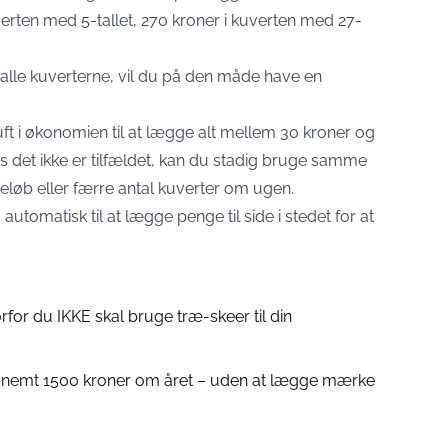
verten med 5-tallet, 270 kroner i kuverten med 27-
i alle kuverterne, vil du på den måde have en
luft i økonomien til at lægge alt mellem 30 kroner og
is det ikke er tilfældet, kan du stadig bruge samme
b eller færre antal kuverter om ugen.
matisk til at lægge penge til side i stedet for at
orfor du IKKE skal bruge træ-skeer til din
 nemt 1500 kroner om året – uden at lægge mærke