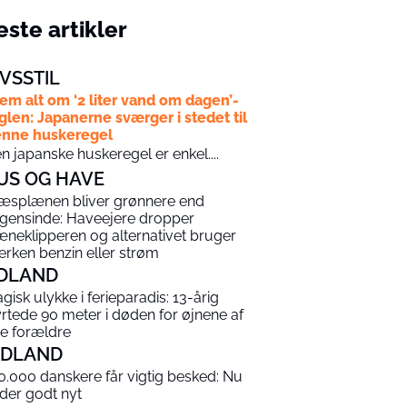
ste artikler
IVSSTIL
em alt om ‘2 liter vand om dagen’-
glen: Japanerne sværger i stedet til
nne huskeregel
n japanske huskeregel er enkel....
US OG HAVE
æsplænen bliver grønnere end
gensinde: Haveejere dropper
æneklipperen og alternativet bruger
erken benzin eller strøm
DLAND
agisk ulykke i ferieparadis: 13-årig
yrtede 90 meter i døden for øjnene af
ne forældre
NDLAND
0.000 danskere får vigtig besked: Nu
 der godt nyt