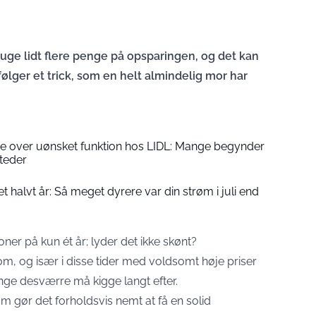
bruge lidt flere penge på opsparingen, og det kan
ølger et trick, som en helt almindelig mor har
e over uønsket funktion hos LIDL: Mange begynder
steder
et halvt år: Så meget dyrere var din strøm i juli end
er på kun ét år; lyder det ikke skønt?
 og især i disse tider med voldsomt høje priser
ge desværre må kigge langt efter.
som gør det forholdsvis nemt at få en solid