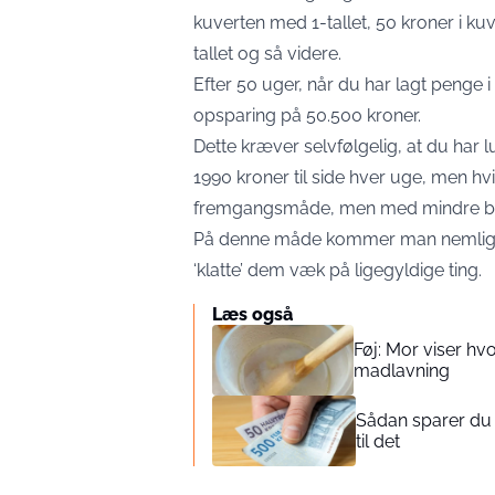
kuverten med 1-tallet, 50 kroner i ku
tallet og så videre.
Efter 50 uger, når du har lagt penge 
opsparing på 50.500 kroner.
Dette kræver selvfølgelig, at du har 
1990 kroner til side hver uge, men hv
fremgangsmåde, men med mindre belø
På denne måde kommer man nemlig auto
‘klatte’ dem væk på ligegyldige ting.
Læs også
Føj: Mor viser hv
madlavning
Sådan sparer du
til det