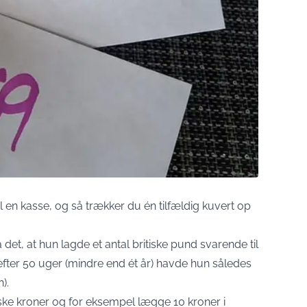
 en kasse, og så trækker du én tilfældig kuvert op
 det, at hun lagde et antal britiske pund svarende til
 efter 50 uger (mindre end ét år) havde hun således
).
ske kroner og for eksempel lægge 10 kroner i