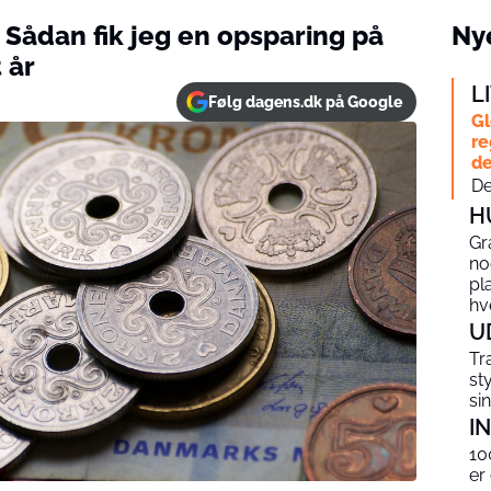
: Sådan fik jeg en opsparing på
Nye
 år
L
Følg dagens.dk på Google
Gl
re
de
De
H
Gr
no
pl
hv
U
Tr
st
si
I
10
er