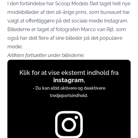
I den forbindelse har Scoop Models fået taget helt nye
modelbilleder af den 18-årige prins, som bureauet har
valgt at offentliggøre på det sociale medie Instagram.
Billederne er taget af fotografen Marco van Rijt, som
også har delt flere af sine billeder på det populære
medie.
Artiklen fortsætter under billederne.
Display
Klik for at vise eksternt indhold fra
content
instagram
,
from
- Du kan altid aktivere og deaktivere
instagram.com
tredjepartsindhold.