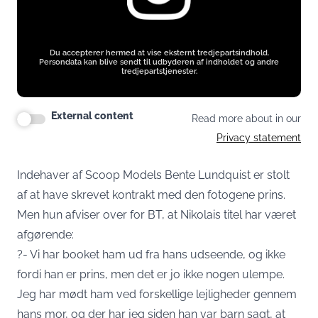
Du accepterer hermed at vise eksternt tredjepartsindhold.
Persondata kan blive sendt til udbyderen af indholdet og andre
tredjepartstjenester.
External content
Read more about in our
Privacy statement
Indehaver af Scoop Models Bente Lundquist er stolt
af at have skrevet kontrakt med den fotogene prins.
Men hun afviser over for BT, at Nikolais titel har været
afgørende:
?- Vi har booket ham ud fra hans udseende, og ikke
fordi han er prins, men det er jo ikke nogen ulempe.
Jeg har mødt ham ved forskellige lejligheder gennem
hans mor, og der har jeg siden han var barn sagt, at