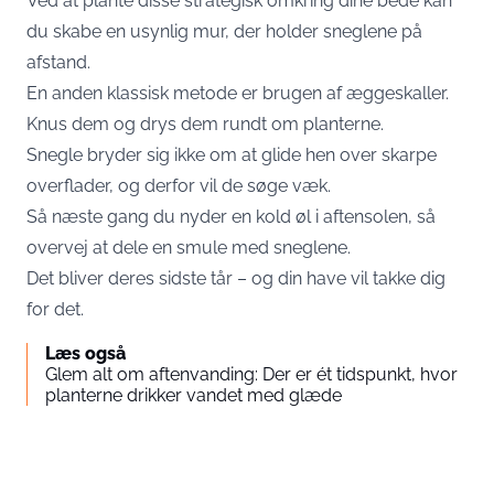
Ved at plante disse strategisk omkring dine bede kan
du skabe en usynlig mur, der holder sneglene på
afstand.
En anden klassisk metode er brugen af æggeskaller.
Knus dem og drys dem rundt om planterne.
Snegle bryder sig ikke om at glide hen over skarpe
overflader, og derfor vil de søge væk.
Så næste gang du nyder en kold øl i aftensolen, så
overvej at dele en smule med sneglene.
Det bliver deres sidste tår – og din have vil takke dig
for det.
Læs også
Glem alt om aftenvanding: Der er ét tidspunkt, hvor
planterne drikker vandet med glæde