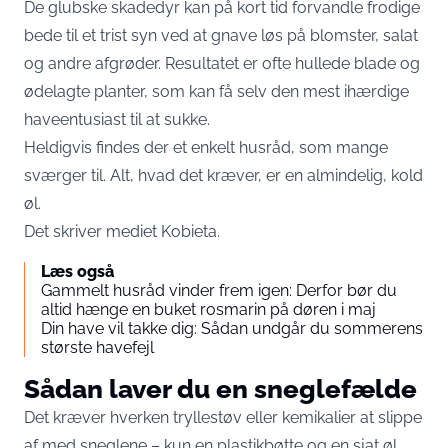
De glubske skadedyr kan på kort tid forvandle frodige
bede til et trist syn ved at gnave løs på blomster, salat
og andre afgrøder. Resultatet er ofte hullede blade og
ødelagte planter, som kan få selv den mest ihærdige
haveentusiast til at sukke.
Heldigvis findes der et enkelt husråd, som mange
sværger til. Alt, hvad det kræver, er en almindelig, kold
øl.
Det skriver mediet
Kobieta
.
Læs også
Gammelt husråd vinder frem igen: Derfor bør du
altid hænge en buket rosmarin på døren i maj
Din have vil takke dig: Sådan undgår du sommerens
største havefejl
Sådan laver du en sneglefælde
Det kræver hverken tryllestøv eller kemikalier at slippe
af med sneglene – kun en plastikbøtte og en sjat øl.