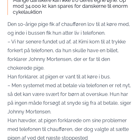
Mange danskere kan ikke tro deres egne øjne: Op
mod 34.000 kr. kan spares for danskerne til enorm
cykelauktion
Den 10-årige pige fik af chaufføren lov til at køre med,
og inde i bussen fik hun atter liv i telefonen.
– Vi har senere fundet ud af, at Kimi kom til at trykke
forkert på telefonen, da hun skulle have en billet,
forklarer Johnny Mortensen, der er far til den
chokerede pige.
Han forklarer, at pigen er vant til at køre i bus.
– Men systemet med at betale via telefonen er ret nyt,
så det kan være svært for børn at overskue. Hun har
på ingen måde forsøgt at snyde sig fra at betale, siger
Johnny Mortensen.
Han hævder, at pigen forklarede om sine problemer
med telefonen til chaufføren, der dog valgte at sætte
pigen af ved det næste stoppested