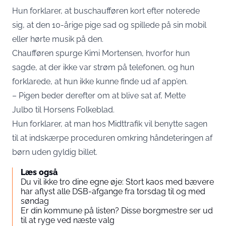
Hun forklarer, at buschaufføren kort efter noterede
sig, at den 10-årige pige sad og spillede på sin mobil
eller hørte musik på den.
Chaufføren spurge Kimi Mortensen, hvorfor hun
sagde, at der ikke var strøm på telefonen, og hun
forklarede, at hun ikke kunne finde ud af app’en.
– Pigen beder derefter om at blive sat af, Mette
Julbo til
Horsens Folkeblad
.
Hun forklarer, at man hos Midttrafik vil benytte sagen
til at indskærpe proceduren omkring håndeteringen af
børn uden gyldig billet.
Læs også
Du vil ikke tro dine egne øje: Stort kaos med bævere
har aflyst alle DSB-afgange fra torsdag til og med
søndag
Er din kommune på listen? Disse borgmestre ser ud
til at ryge ved næste valg