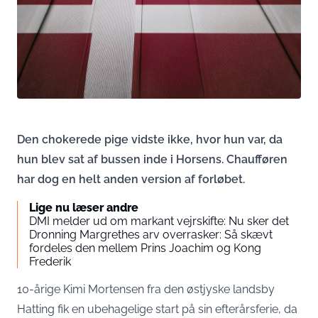
Den chokerede pige vidste ikke, hvor hun var, da
hun blev sat af bussen inde i Horsens. Chaufføren
har dog en helt anden version af forløbet.
Lige nu læser andre
DMI melder ud om markant vejrskifte: Nu sker det
Dronning Margrethes arv overrasker: Så skævt
fordeles den mellem Prins Joachim og Kong
Frederik
10-årige Kimi Mortensen fra den østjyske landsby
Hatting fik en ubehagelige start på sin efterårsferie, da