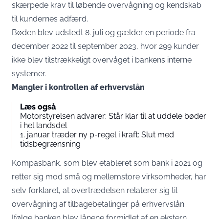
skærpede krav til løbende overvågning og kendskab
til kundernes adfærd.
Bøden blev udstedt 8. juli og gælder en periode fra
december 2022 til september 2023, hvor 299 kunder
ikke blev tilstrækkeligt overvåget i bankens interne
systemer.
Mangler i kontrollen af erhvervslån
Læs også
Motorstyrelsen advarer: Står klar til at uddele bøder
i hel landsdel
1. januar træder ny p-regel i kraft: Slut med
tidsbegrænsning
Kompasbank, som blev etableret som bank i 2021 og
retter sig mod små og mellemstore virksomheder, har
selv forklaret, at overtrædelsen relaterer sig til
overvågning af tilbagebetalinger på erhvervslån.
Ifølge banken blev lånene formidlet af en ekstern