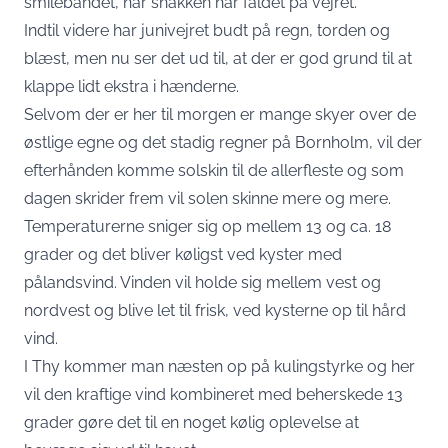
smilebåndet, når snakken har faldet på vejret.
Indtil videre har junivejret budt på regn, torden og
blæst, men nu ser det ud til, at der er god grund til at
klappe lidt ekstra i hænderne.
Selvom der er her til morgen er mange skyer over de
østlige egne og det stadig regner på Bornholm, vil der
efterhånden komme solskin til de allerfleste og som
dagen skrider frem vil solen skinne mere og mere.
Temperaturerne sniger sig op mellem 13 og ca. 18
grader og det bliver køligst ved kyster med
pålandsvind. Vinden vil holde sig mellem vest og
nordvest og blive let til frisk, ved kysterne op til hård
vind.
I Thy kommer man næsten op på kulingstyrke og her
vil den kraftige vind kombineret med beherskede 13
grader gøre det til en noget kølig oplevelse at