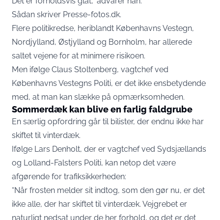
Det er forholdsvis glat,” advarer han.
Sådan skriver
Presse-fotos.dk
.
Flere politikredse, heriblandt Københavns Vestegn,
Nordjylland, Østjylland og Bornholm, har allerede
saltet vejene for at minimere risikoen.
Men ifølge Claus Stoltenberg, vagtchef ved
Københavns Vestegns Politi, er det ikke ensbetydende
med, at man kan slække på opmærksomheden.
Sommerdæk kan blive en farlig faldgrube
En særlig opfordring går til bilister, der endnu ikke har
skiftet til vinterdæk.
Ifølge Lars Denholt, der er vagtchef ved Sydsjællands
og Lolland-Falsters Politi, kan netop det være
afgørende for trafiksikkerheden:
“Når frosten melder sit indtog, som den gør nu, er det
ikke alle, der har skiftet til vinterdæk. Vejgrebet er
naturligt nedsat under de her forhold, og det er det