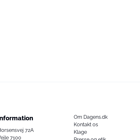
Om Dagens.dk
Information
Kontakt os
Horsensvej 72A
Klage
ejle 7100
Presse og etik