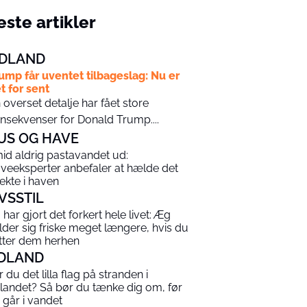
ste artikler
DLAND
ump får uventet tilbageslag: Nu er
t for sent
 overset detalje har fået store
nsekvenser for Donald Trump....
US OG HAVE
id aldrig pastavandet ud:
veeksperter anbefaler at hælde det
rekte i haven
IVSSTIL
 har gjort det forkert hele livet: Æg
lder sig friske meget længere, hvis du
ytter dem herhen
DLAND
r du det lilla flag på stranden i
landet? Så bør du tænke dig om, før
 går i vandet