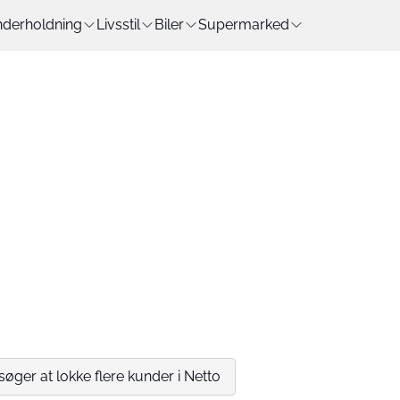
derholdning
Livsstil
Biler
Supermarked
rsøger at lokke flere kunder i Netto