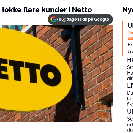
t lokke flere kunder i Netto
Nye
Følg dagens.dk på Google
U
Tr
de
En
ko
H
Sm
Ha
di
L
Du
ho
fl
U
Se
ud
du