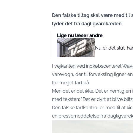
Den falske tiltag skal være med til 
lyder det fra dagligvarekæden.
Lige nu læser andre
Nu er det slut: Far
I vejkanten ved indkøbscenteret Wav
varevogn, der til forveksling ligner en f
for meget fart på.
Men det er det ikke. Det er nemlig en f
med teksten: “Det er dyrt at blive blitz
Den falske fartkontrol er med til at ki
en
pressemeddelelse
fra dagligvare