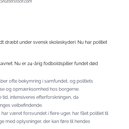
/ Shutterstock.com
dt dræbt under svensk skoleskyderi: Nu har politiet
savnet: Nu er 24-årig fodboldspiller fundet død
er ofte bekymring i samfundet, og politiets
else og opmærksomhed hos borgerne.
tid, intensiveres efterforskningen, da
nges velbefindende.
ar været forsvundet i flere uger, har fået politiet til
age med oplysninger, der kan føre til hendes