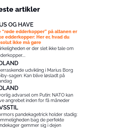
ste artikler
US OG HAVE
 “røde edderkopper” på altanen er
ke edderkopper: Her er, hvad du
solut ikke må gøre
virkeligheden er der slet ikke tale om
derkopper....
DLAND
erraskende udvikling i Marius Borg
iby-sagen: Kan blive løsladt på
andag
DLAND
vorlig advarsel om Putin: NATO kan
ive angrebet inden for få måneder
IVSSTIL
rmors pandekagetrick holder stadig:
mmeligheden bag de perfekte
ndekager gemmer sig i dejen