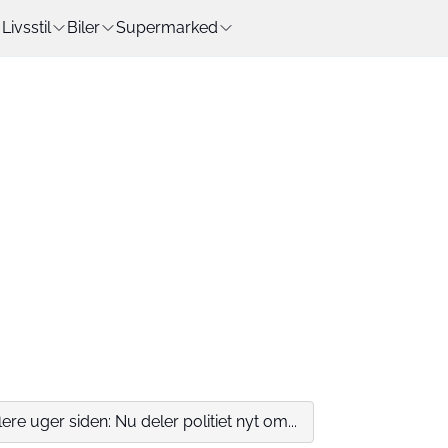
Livsstil
Biler
Supermarked
lere uger siden: Nu deler politiet nyt om...