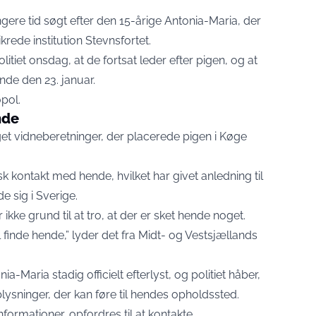
ngere tid søgt efter den 15-årige Antonia-Maria, der
rede institution Stevnsfortet.
tiet onsdag, at de fortsat leder efter pigen, og at
nde den 23. januar.
pol
.
nde
get vidneberetninger, der placerede pigen i Køge
isk kontakt med hende, hvilket har givet anledning til
 sig i Sverige.
ikke grund til at tro, at der er sket hende noget.
 finde hende,” lyder det fra Midt- og Vestsjællands
a-Maria stadig officielt efterlyst, og politiet håber,
ysninger, der kan føre til hendes opholdssted.
nformationer, opfordres til at kontakte