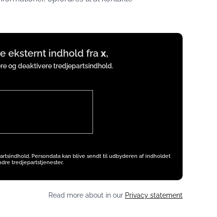
ise eksternt indhold fra
x
,
ere og deaktivere tredjepartsindhold.
artsindhold. Persondata kan blive sendt til udbyderen af indholdet
dre tredjepartstjenester.
Read more about in our
Privacy statement