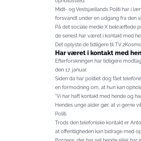
opholdssted.
Midt- og Vestsjællands Politi har i læ
forsvandt under en udgang fra den sik
På det sociale medie X bekræftede poli
de senest har været i kontakt med he
Det oplyste de tidligere til
TV 2Kosmo
Har været i kontakt med he
Efterforskningen har tidligere modta
den 17. januar.
Siden da har politiet dog fået telefon
en formodning om, at hun kan opholde
“Vi har haft kontakt med hende og har 
Hendes unge alder gør, at vi gerne vil
Politi.
Trods den telefoniske kontakt er Antoni
at offentligheden kan bidrage med opl
Borgere, der har set hende eller har i