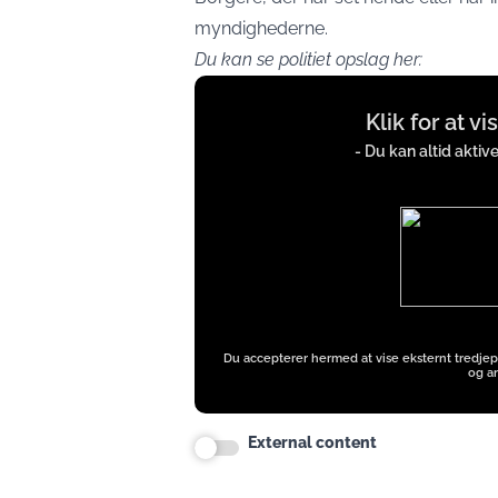
myndighederne.
Du kan se politiet opslag her:
Display
Klik for at v
content
from
- Du kan altid aktiv
x.com
Du accepterer hermed at vise eksternt tredjep
og an
External content