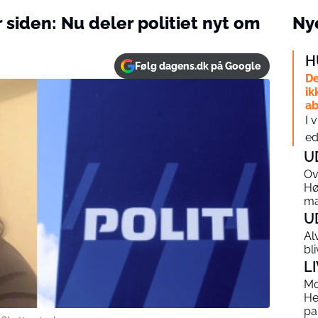
 siden: Nu deler politiet nyt om
Nye
H
Følg dagens.dk på Google
De
ik
ab
I 
ed
U
Ov
Hø
m
U
Al
bl
L
Mo
He
pa