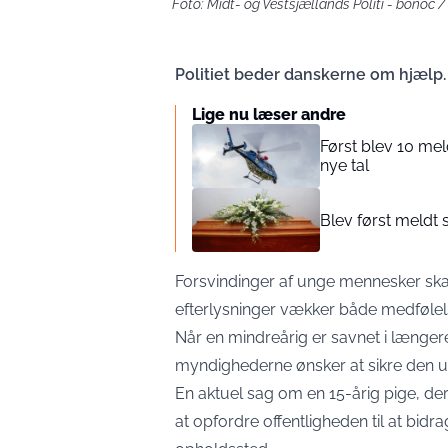
Foto: Midt- og Vestsjællands Politi - bonoc 
Politiet beder danskerne om hjælp.
Lige nu læser andre
Først blev 10 mel
nye tal
Blev først meldt 
Forsvindinger af unge mennesker skab
efterlysninger vækker både medføl
Når en mindreårig er savnet i længere 
myndighederne ønsker at sikre den u
En aktuel sag om en 15-årig pige, der h
at opfordre offentligheden til at bidr