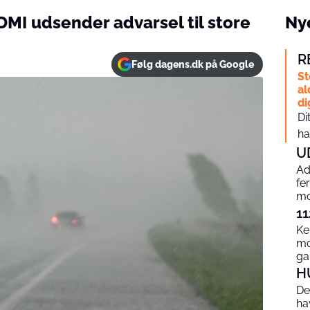
DMI udsender advarsel til store
Nye
R
Følg dagens.dk på Google
St
al
di
Di
ha
U
Ad
fe
mo
11
Ke
mo
g
H
De
ha