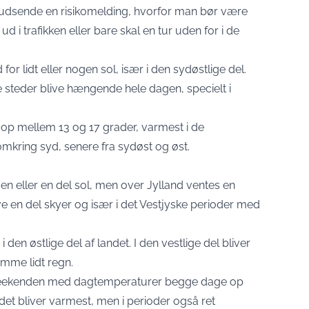
t udsende en risikomelding, hvorfor man bør være
 i trafikken eller bare skal en tur uden for i de
or lidt eller nogen sol, især i den sydøstlige del.
e steder blive hængende hele dagen, specielt i
. op mellem 13 og 17 grader, varmest i de
omkring syd, senere fra sydøst og øst.
en eller en del sol, men over Jylland ventes en
ive en del skyer og især i det Vestjyske perioder med
den østlige del af landet. I den vestlige del bliver
omme lidt regn.
 weekenden med dagtemperaturer begge dage op
det bliver varmest, men i perioder også ret