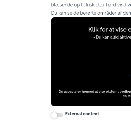
blæsende op til frisk eller hård vind 
Du kan se de berørte områder af den
Display
Klik for at vise
content
from
- Du kan altid aktiv
twitter.com
Du accepterer hermed at vise eksternt tredjep
og an
External content