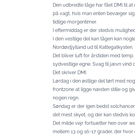
Den udbredte tåge har fået DMI til a
på vagt, hvis man enten bevæger sig ud
tidlige morgentimer.
I eftermiddag er der stedvis mulighed f
I den vestlige del kan tågen kan nogl
Nordøstjylland ud til Kattegatkysten.
Det bliver luft for årstiden med temp
sydvestlige egne. Svag til jævn vind 
Det skriver
DMI
.
Lørdag i den østlige del tørt med nog
frontzone at ligge næsten stille og g
nogen regn.
Søndag er der igen bedst solchancer i 
det mest skyet, og der kan stedvis k
Det milde vejr fortsætter hen over
mellem 13 og 16-17 grader, der hvor 