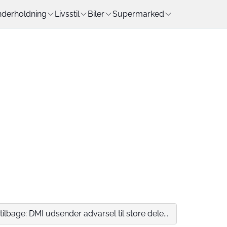
derholdning
Livsstil
Biler
Supermarked
ilbage: DMI udsender advarsel til store dele...