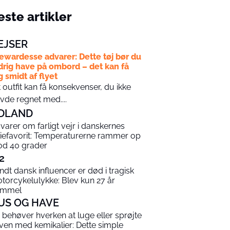
ste artikler
EJSER
ewardesse advarer: Dette tøj bør du
drig have på ombord – det kan få
g smidt af flyet
t outfit kan få konsekvenser, du ikke
vde regnet med....
DLAND
varer om farligt vejr i danskernes
riefavorit: Temperaturerne rammer op
d 40 grader
2
ndt dansk influencer er død i tragisk
torcykelulykke: Blev kun 27 år
ammel
US OG HAVE
 behøver hverken at luge eller sprøjte
ven med kemikalier: Dette simple