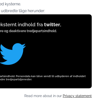
ved kysterne.
 udbredte tåge herunder:
 eksternt indhold fra
twitter
,
ere og deaktivere tredjepartsindhold.
artsindhold. Persondata kan blive sendt til udbyderen af indholdet
dre tredjepartstjenester.
Read more about in our
Privacy statement