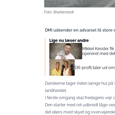
Foto: Shutterstock
DMI udsender en advarsel til store d
Lige nu læser andre
Mikkel Kessler fi
opereret med de
DR-profil taler ud o
Danskerne tager inden længe hul på 
landhandel.
I første omgang skal fredagens vejr d
Den starter med ret udbredt tåge ves
det ellers mest skyet og overvejende 