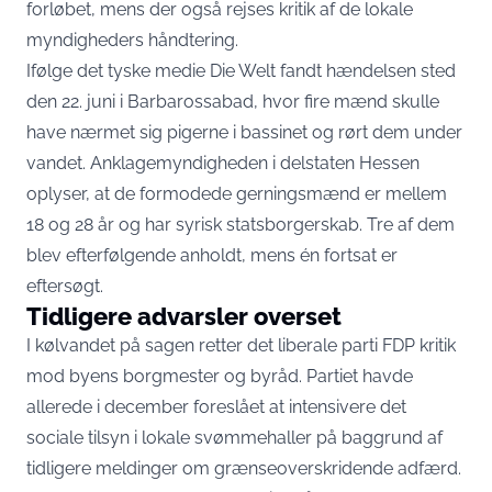
forløbet, mens der også rejses kritik af de lokale
myndigheders håndtering.
Ifølge det tyske medie
Die Welt
fandt hændelsen sted
den 22. juni i Barbarossabad, hvor fire mænd skulle
have nærmet sig pigerne i bassinet og rørt dem under
vandet. Anklagemyndigheden i delstaten Hessen
oplyser, at de formodede gerningsmænd er mellem
18 og 28 år og har syrisk statsborgerskab. Tre af dem
blev efterfølgende anholdt, mens én fortsat er
eftersøgt.
Tidligere advarsler overset
I kølvandet på sagen retter det liberale parti FDP kritik
mod byens borgmester og byråd. Partiet havde
allerede i december foreslået at intensivere det
sociale tilsyn i lokale svømmehaller på baggrund af
tidligere meldinger om grænseoverskridende adfærd.