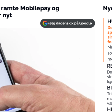
 ramte Mobilepay og
Nye
r nyt
H
Følg dagens.dk på Google
De
sp
si
fo
Ma
so
me
R
De
st
li
B
Tri
mo
væ
H