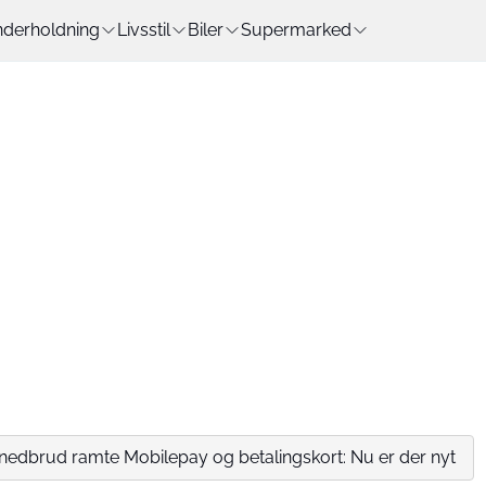
derholdning
Livsstil
Biler
Supermarked
edbrud ramte Mobilepay og betalingskort: Nu er der nyt