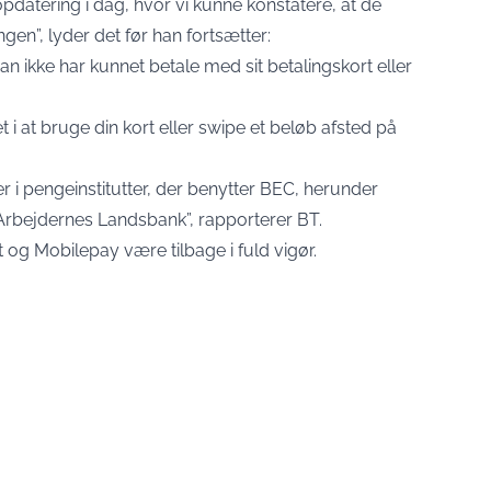
opdatering i dag, hvor vi kunne konstatere, at de
gen”, lyder det før han fortsætter:
n ikke har kunnet betale med sit betalingskort eller
 i at bruge din kort eller swipe et beløb afsted på
 i pengeinstitutter, der benytter BEC, herunder
rbejdernes Landsbank”, rapporterer BT.
t og Mobilepay være tilbage i fuld vigør.