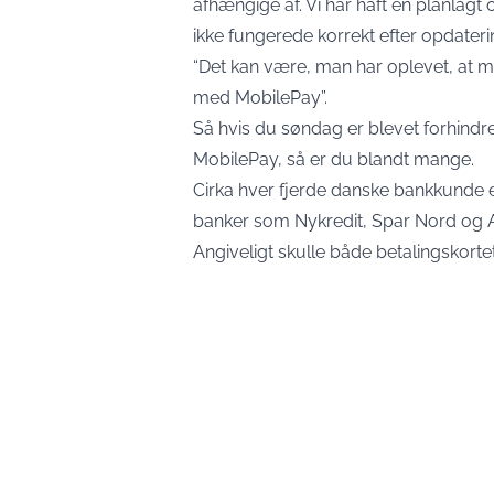
afhængige af. Vi har haft en planlagt 
ikke fungerede korrekt efter opdaterin
“Det kan være, man har oplevet, at ma
med MobilePay”.
Så hvis du søndag er blevet forhindret
MobilePay, så er du blandt mange.
Cirka hver fjerde danske bankkunde er
banker som Nykredit, Spar Nord og A
Angiveligt skulle både betalingskorte