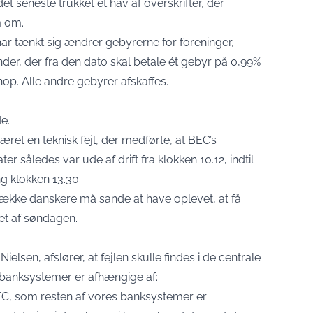
t seneste trukket et hav af overskrifter, der
m om.
 har tænkt sig ændrer gebyrerne for foreninger,
nder, der fra den dato skal betale ét gebyr på 0,99%
op. Alle andre gebyrer afskaffes.
de
.
æret en teknisk fejl, der medførte, at BEC’s
således var ude af drift fra klokken 10.12, indtil
g klokken 13.30.
en række danskere må sande at have oplevet, at få
bet af søndagen.
lsen, afslører, at fejlen skulle findes i de centrale
 banksystemer er afhængige af:
 BEC, som resten af vores banksystemer er