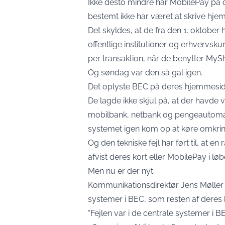
Ikke desto mindre har MobilePay på de
bestemt ikke har været at skrive hje
Det skyldes, at de fra den 1. oktober
offentlige institutioner og erhvervsku
per transaktion, når de benytter MySh
Og søndag var den så gal igen.
Det oplyste BEC på deres
hjemmesi
De lagde ikke skjul på, at der havde v
mobilbank, netbank og pengeautomater 
systemet igen kom op at køre omkrin
Og den tekniske fejl har ført til, at 
afvist deres kort eller MobilePay i lø
Men nu er der nyt.
Kommunikationsdirektør Jens Møller Nie
systemer i BEC, som resten af deres
“Fejlen var i de centrale systemer i