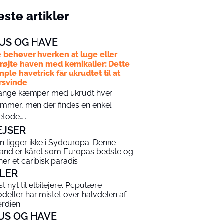
ste artikler
US OG HAVE
 behøver hverken at luge eller
røjte haven med kemikalier: Dette
mple havetrick får ukrudtet til at
rsvinde
nge kæmper med ukrudt hver
mmer, men der findes en enkel
tode…...
EJSER
n ligger ikke i Sydeuropa: Denne
rand er kåret som Europas bedste og
gner et caribisk paradis
ILER
st nyt til elbilejere: Populære
deller har mistet over halvdelen af
rdien
US OG HAVE