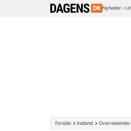
Nyheder
Un
Forside
Indland
Overraskende n