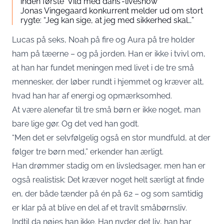
inden første ‘Vild med dans’-liveshow
Jonas Vingegaard konkurrent melder ud om stort
rygte: “Jeg kan sige, at jeg med sikkerhed skal…”
Lucas på seks, Noah på fire og Aura på tre holder
ham på tæerne – og på jorden. Han er ikke i tvivl om,
at han har fundet meningen med livet i de tre små
mennesker, der løber rundt i hjemmet og kræver alt,
hvad han har af energi og opmærksomhed.
At være alenefar til tre små børn er ikke noget, man
bare lige gør. Og det ved han godt.
“Men det er selvfølgelig også en stor mundfuld, at der
følger tre børn med,” erkender han ærligt.
Han drømmer stadig om en livsledsager, men han er
også realistisk: Det kræver noget helt særligt at finde
en, der både tænder på én på 62 – og som samtidig
er klar på at blive en del af et travlt småbørnsliv.
Indtil da nøjes han ikke. Han nyder det liv, han har