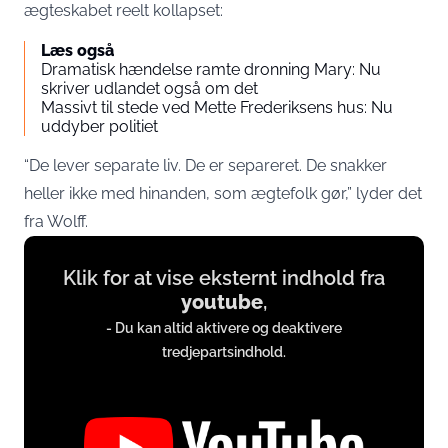
ægteskabet reelt kollapset:
Læs også
Dramatisk hændelse ramte dronning Mary: Nu
skriver udlandet også om det
Massivt til stede ved Mette Frederiksens hus: Nu
uddyber politiet
“De lever separate liv. De er separeret. De snakker
heller ikke med hinanden, som ægtefolk gør,” lyder det
fra Wolff.
Display
Klik for at vise eksternt indhold fra
content
youtube
,
from
- Du kan altid aktivere og deaktivere
www.youtube.com
tredjepartsindhold.