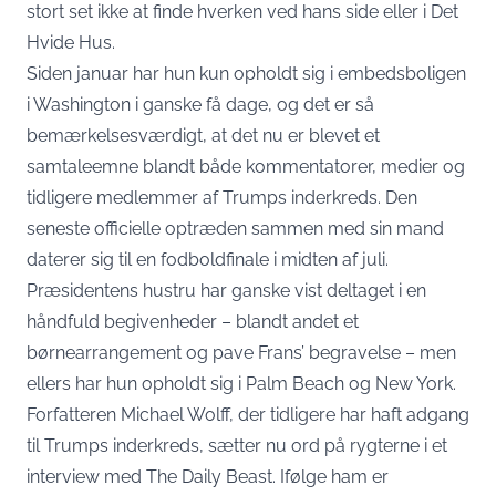
stort set ikke at finde hverken ved hans side eller i Det
Hvide Hus.
Siden januar har hun kun opholdt sig i embedsboligen
i Washington i ganske få dage, og det er så
bemærkelsesværdigt, at det nu er blevet et
samtaleemne blandt både kommentatorer, medier og
tidligere medlemmer af Trumps inderkreds. Den
seneste officielle optræden sammen med sin mand
daterer sig til en fodboldfinale i midten af juli.
Præsidentens hustru har ganske vist deltaget i en
håndfuld begivenheder – blandt andet et
børnearrangement og pave Frans’ begravelse – men
ellers har hun opholdt sig i Palm Beach og New York.
Forfatteren Michael Wolff, der tidligere har haft adgang
til Trumps inderkreds, sætter nu ord på rygterne i et
interview med The Daily Beast. Ifølge ham er