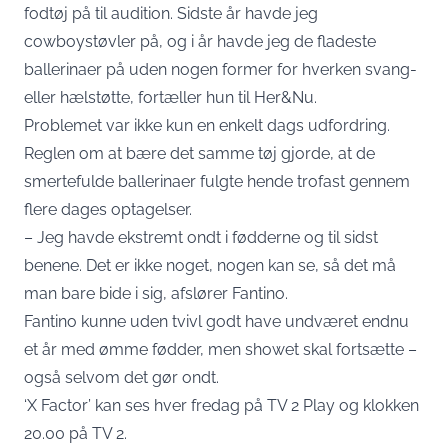
fodtøj på til audition. Sidste år havde jeg
cowboystøvler på, og i år havde jeg de fladeste
ballerinaer på uden nogen former for hverken svang-
eller hælstøtte, fortæller hun til
Her&Nu
.
Problemet var ikke kun en enkelt dags udfordring.
Reglen om at bære det samme tøj gjorde, at de
smertefulde ballerinaer fulgte hende trofast gennem
flere dages optagelser.
– Jeg havde ekstremt ondt i fødderne og til sidst
benene. Det er ikke noget, nogen kan se, så det må
man bare bide i sig, afslører Fantino.
Fantino kunne uden tvivl godt have undværet endnu
et år med ømme fødder, men showet skal fortsætte –
også selvom det gør ondt.
‘X Factor’ kan ses hver fredag på TV 2 Play og klokken
20.00 på TV 2.