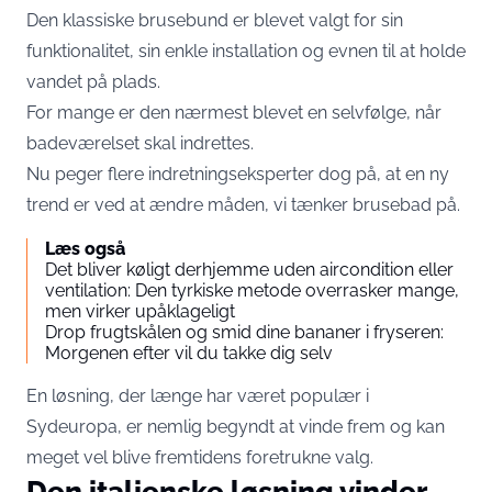
Den klassiske brusebund er blevet valgt for sin
funktionalitet, sin enkle installation og evnen til at holde
vandet på plads.
For mange er den nærmest blevet en selvfølge, når
badeværelset skal indrettes.
Nu peger flere indretningseksperter dog på, at en ny
trend er ved at ændre måden, vi tænker brusebad på.
Læs også
Det bliver køligt derhjemme uden aircondition eller
ventilation: Den tyrkiske metode overrasker mange,
men virker upåklageligt
Drop frugtskålen og smid dine bananer i fryseren:
Morgenen efter vil du takke dig selv
En løsning, der længe har været populær i
Sydeuropa, er nemlig begyndt at vinde frem og kan
meget vel blive fremtidens foretrukne valg.
Den italienske løsning vinder