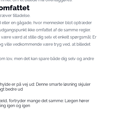
 omfattet
kræver tilladelse.
and eller en gågade, hvor mennesker blot optræder
udgangspunkt ikke omfattet af de samme regler.
r være værd at stille dig selv et enkelt spørgsmål: Er
og ville vedkommende være tryg ved, at billedet
 om lov, men det kan spare både dig selv og andre
hylde er på vej ud: Denne smarte løsning skjuler
ngt bedre ud
 hæld, fortryder mange det samme: Lægen hører
ng igen og igen