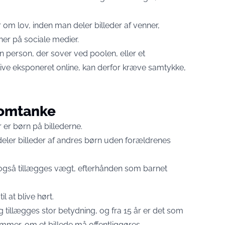
 om lov, inden man deler billeder af venner,
er på sociale medier.
en person, der sover ved poolen, eller et
ive eksponeret online, kan derfor kræve samtykke,
 omtanke
er børn på billederne.
 deler billeder af andres børn uden forældrenes
også tillægges vægt, efterhånden som barnet
il at blive hørt.
 tillægges stor betydning, og fra 15 år er det som
mmer, om et billede må offentliggøres.