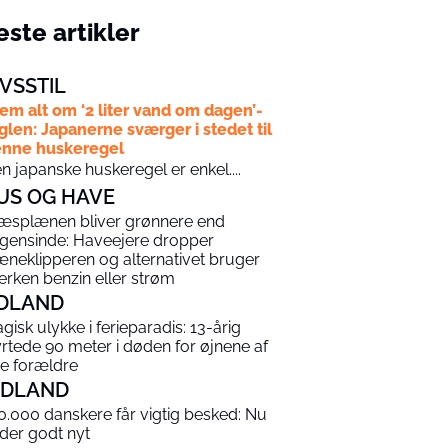
ste artikler
IVSSTIL
em alt om ‘2 liter vand om dagen’-
glen: Japanerne sværger i stedet til
nne huskeregel
n japanske huskeregel er enkel....
US OG HAVE
æsplænen bliver grønnere end
gensinde: Haveejere dropper
æneklipperen og alternativet bruger
erken benzin eller strøm
DLAND
agisk ulykke i ferieparadis: 13-årig
yrtede 90 meter i døden for øjnene af
ne forældre
NDLAND
0.000 danskere får vigtig besked: Nu
 der godt nyt