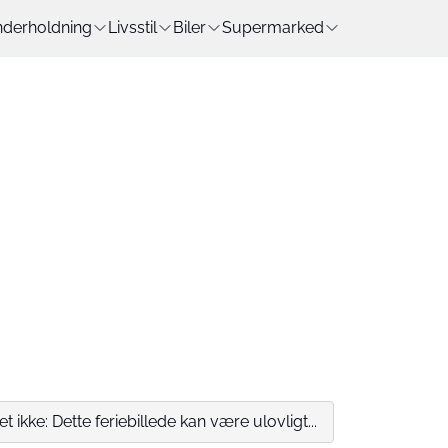
derholdning
Livsstil
Biler
Supermarked
t ikke: Dette feriebillede kan være ulovligt...