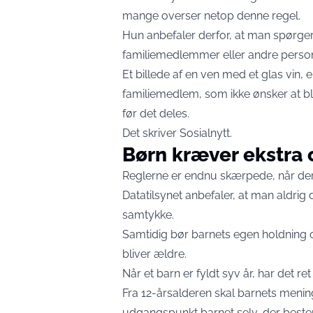
mange overser netop denne regel.
Hun anbefaler derfor, at man spørger
familiemedlemmer eller andre person
Et billede af en ven med et glas vin, 
familiemedlem, som ikke ønsker at bl
før det deles.
Det skriver
Sosialnytt
.
Børn kræver ekstra
Reglerne er endnu skærpede, når der 
Datatilsynet anbefaler, at man aldrig
samtykke.
Samtidig bør barnets egen holdning 
bliver ældre.
Når et barn er fyldt syv år, har det ret t
Fra 12-årsalderen skal barnets mening
udgangspunkt barnet selv, der beste