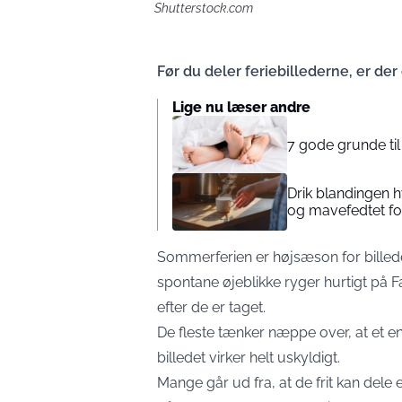
Shutterstock.com
Før du deler feriebillederne, er der
Lige nu læser andre
7 gode grunde ti
Drik blandingen 
og mavefedtet fo
Sommerferien er højsæson for billed
spontane øjeblikke ryger hurtigt på 
efter de er taget.
De fleste tænker næppe over, at et e
billedet virker helt uskyldigt.
Mange går ud fra, at de frit kan dele e