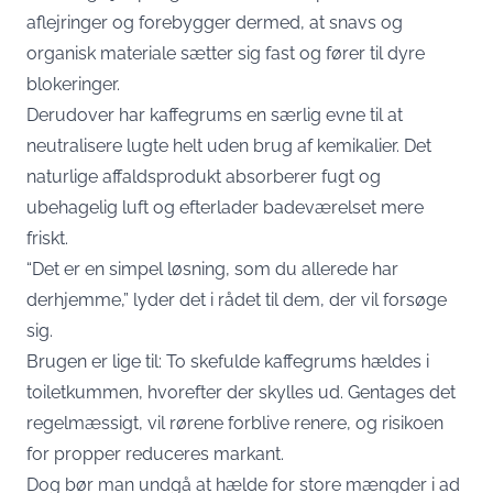
aflejringer og forebygger dermed, at snavs og
organisk materiale sætter sig fast og fører til dyre
blokeringer.
Derudover har kaffegrums en særlig evne til at
neutralisere lugte helt uden brug af kemikalier. Det
naturlige affaldsprodukt absorberer fugt og
ubehagelig luft og efterlader badeværelset mere
friskt.
“Det er en simpel løsning, som du allerede har
derhjemme,” lyder det i rådet til dem, der vil forsøge
sig.
Brugen er lige til: To skefulde kaffegrums hældes i
toiletkummen, hvorefter der skylles ud. Gentages det
regelmæssigt, vil rørene forblive renere, og risikoen
for propper reduceres markant.
Dog bør man undgå at hælde for store mængder i ad