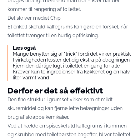
bruges til langt mere end man tror – især når det
kommer til rengøring af toilettet.
Det skriver mediet
Chip
.
Et enkelt skefuld kaffegrums kan gøre en forskel, når
toilettet trænger til en hurtig opfriskning.
Læs også
Mange benytter sig af “trick” fordi det virker praktisk:
I virkeligheden koster det dig ekstra på elregningen
Fjern den dårlige lugt i toilettet én gang for alle:
Kræver kun to ingredienser fra køkkenet og en halv
liter varmt vand
Derfor er det så effektivt
Den fine struktur i grumset virker som et mildt
skuremiddel og kan fjerne lette belægninger uden
brug af skrappe kemikalier.
Ved at hælde en spiseskefuld kaffegrums i kummen
og skrubbe med toiletbørsten bagefter, bliver toilettet