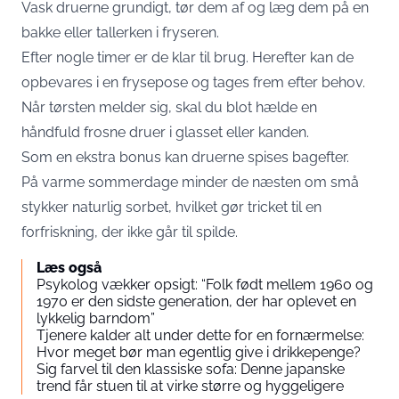
Vask druerne grundigt, tør dem af og læg dem på en
bakke eller tallerken i fryseren.
Efter nogle timer er de klar til brug. Herefter kan de
opbevares i en frysepose og tages frem efter behov.
Når tørsten melder sig, skal du blot hælde en
håndfuld frosne druer i glasset eller kanden.
Som en ekstra bonus kan druerne spises bagefter.
På varme sommerdage minder de næsten om små
stykker naturlig sorbet, hvilket gør tricket til en
forfriskning, der ikke går til spilde.
Læs også
Psykolog vækker opsigt: “Folk født mellem 1960 og
1970 er den sidste generation, der har oplevet en
lykkelig barndom”
Tjenere kalder alt under dette for en fornærmelse:
Hvor meget bør man egentlig give i drikkepenge?
Sig farvel til den klassiske sofa: Denne japanske
trend får stuen til at virke større og hyggeligere