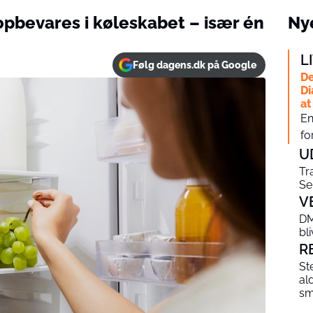
 opbevares i køleskabet – især én
Nye
L
Følg dagens.dk på Google
De
Di
at
En
fo
U
Tr
Se
V
DM
bl
R
St
al
sm