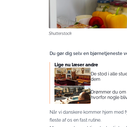
Shutterstock
Du gør dig selv en bjørnetjeneste ve
Lige nu læser andre
De stod i alle st
dem
Drømmer du om en
hvorfor nogle bli
Når vi danskere kommer hjem med fy
fleste af os en fast rutine.