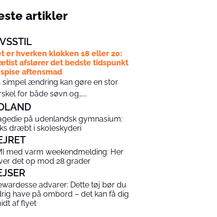
ste artikler
IVSSTIL
t er hverken klokken 18 eller 20:
ætist afslører det bedste tidspunkt
 spise aftensmad
 simpel ændring kan gøre en stor
rskel for både søvn og…...
DLAND
agedie på udenlandsk gymnasium:
ks dræbt i skoleskyderi
EJRET
I med varm weekendmelding: Her
iver det op mod 28 grader
EJSER
ewardesse advarer: Dette tøj bør du
drig have på ombord – det kan få dig
idt af flyet