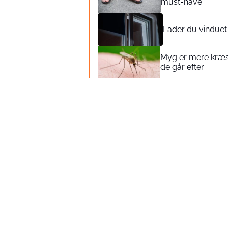
must-have
Lader du vinduet
Myg er mere kræsn
de går efter