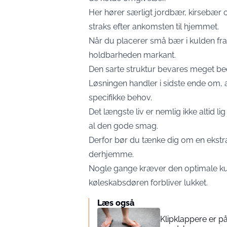
Her hører særligt jordbær, kirsebær 
straks efter ankomsten til hjemmet.
Når du placerer små bær i kulden fra
holdbarheden markant.
Den sarte struktur bevares meget bed
Løsningen handler i sidste ende om, a
specifikke behov.
Det længste liv er nemlig ikke altid l
al den gode smag.
Derfor bør du tænke dig om en eks
derhjemme.
Nogle gange kræver den optimale kul
køleskabsdøren forbliver lukket.
Læs også
Klipklappere er 