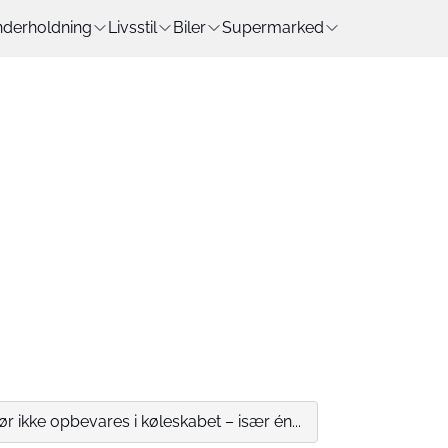
derholdning
Livsstil
Biler
Supermarked
ør ikke opbevares i køleskabet – især én...