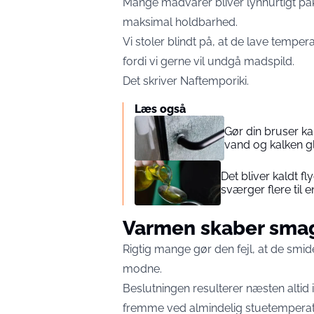
Mange madvarer bliver lynhurtigt pakke
maksimal holdbarhed.
Vi stoler blindt på, at de lave tempe
fordi vi gerne vil undgå madspild.
Det skriver Naftemporiki.
Læs også
Gør din bruser kal
vand og kalken gl
Det bliver kaldt f
sværger flere til
Varmen skaber sma
Rigtig mange gør den fejl, at de smid
modne.
Beslutningen resulterer næsten altid 
fremme ved almindelig stuetemperat