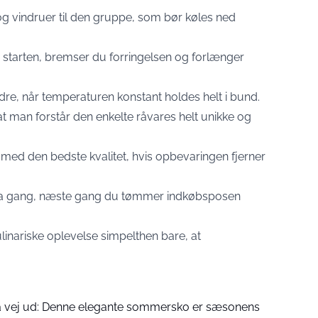
og vindruer til den gruppe, som bør køles ned
 starten, bremser du forringelsen og forlænger
re, når temperaturen konstant holdes helt i bund.
t man forstår den enkelte råvares helt unikke og
ig med den bedste kvalitet, hvis opbevaringen fjerner
tra gang, næste gang du tømmer indkøbsposen
inariske oplevelse simpelthen bare, at
på vej ud: Denne elegante sommersko er sæsonens