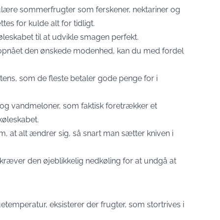
ære sommerfrugter som ferskener, nektariner og
s for kulde alt for tidligt.
øleskabet til at udvikle smagen perfekt.
r opnået den ønskede modenhed, kan du med fordel
ens, som de fleste betaler gode penge for i
g vandmeloner, som faktisk foretrækker et
køleskabet.
, at alt ændrer sig, så snart man sætter kniven i
 kræver den øjeblikkelig nedkøling for at undgå at
emperatur, eksisterer der frugter, som stortrives i