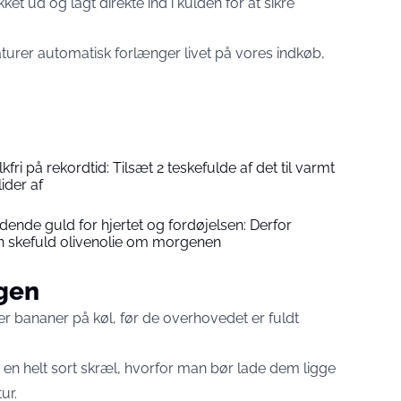
t ud og lagt direkte ind i kulden for at sikre
raturer automatisk forlænger livet på vores indkøb,
kfri på rekordtid: Tilsæt 2 teskefulde af det til varmt
ider af
lydende guld for hjertet og fordøjelsen: Derfor
 en skefuld olivenolie om morgenen
gen
er bananer på køl, før de overhovedet er fuldt
i en helt sort skræl, hvorfor man bør lade dem ligge
ur.