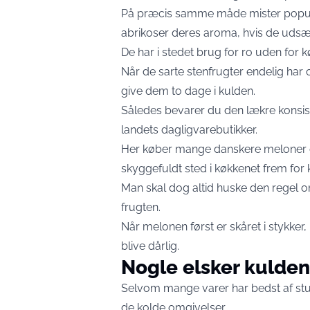
På præcis samme måde mister popul
abrikoser deres aroma, hvis de udsætte
De har i stedet brug for ro uden for k
Når de sarte stenfrugter endelig ha
give dem to dage i kulden.
Således bevarer du den lækre konsist
landets dagligvarebutikker.
Her køber mange danskere meloner o
skyggefuldt sted i køkkenet frem for 
Man skal dog altid huske den regel om
frugten.
Når melonen først er skåret i stykker,
blive dårlig.
Nogle elsker kulden
Selvom mange varer har bedst af stuet
de kolde omgivelser.