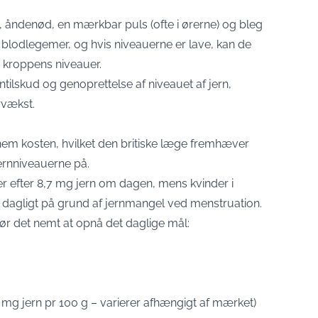
åndenød, en mærkbar puls (ofte i ørerne) og bleg
 blodlegemer, og hvis niveauerne er lave, kan de
e kroppens niveauer.
ntilskud og genoprettelse af niveauet af jern,
rvækst.
nem kosten, hvilket den britiske læge fremhæver
ernniveauerne på.
r efter 8,7 mg jern om dagen, mens kvinder i
 dagligt på grund af jernmangel ved menstruation.
ør det nemt at opnå det daglige mål:
g jern pr 100 g – varierer afhængigt af mærket)