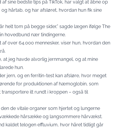
d af sine bedste tips på TikTok, har valgt at åbne op
og hårtab, og har afsløret, hvordan hun fik sine
 hår helt tom på begge sider,” sagde lægen ifølge The
in hovedbund nær tindingerne.
 set af over 64.000 mennesker, viser hun, hvordan den
rå.
e, at jeg havde alvorlig jernmangel, og at mine
klarede hun.
der jern, og en ferritin-test kan afsløre, hvor meget
afgørende for produktionen af hæmoglobin, som
ansportere ilt rundt i kroppen – også til
r den de vitale organer som hjertet og lungerne
il svækkede hårsække og langsommere hårvækst.
nd kaldet telogen effluvium, hvor håret tidligt går