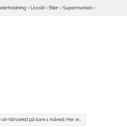
derholdning
Livsstil
Biler
Supermarked
in hårvækst på bare 1 måned: Her er...