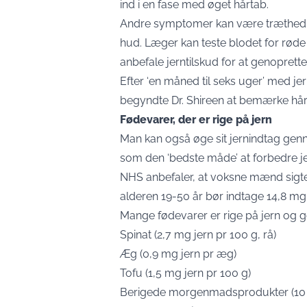
ind i en fase med øget hårtab.
Andre symptomer kan være træthed, 
hud. Læger kan teste blodet for røde
anbefale jerntilskud for at genoprett
Efter ‘en måned til seks uger’ med jer
begyndte Dr. Shireen at bemærke hå
Fødevarer, der er rige på jern
Man kan også øge sit jernindtag gen
som den ‘bedste måde’ at forbedre j
NHS anbefaler, at voksne mænd sigte
alderen 19-50 år bør indtage 14,8 mg
Mange fødevarer er rige på jern og g
Spinat (2,7 mg jern pr 100 g, rå)
Æg (0,9 mg jern pr æg)
Tofu (1,5 mg jern pr 100 g)
Berigede morgenmadsprodukter (10 m