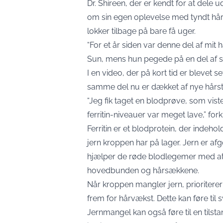
Dr. Shireen, der er kendt for at dele u
om sin egen oplevelse med tyndt hår 
lokker tilbage på bare få uger.
“For et år siden var denne del af mit
Sun, mens hun pegede på en del af s
I en video, der på kort tid er blevet
samme del nu er dækket af nye hårst
“Jeg fik taget en blodprøve, som vist
ferritin-niveauer var meget lave,” for
Ferritin er et blodprotein, der indehol
jern kroppen har på lager. Jern er 
hjælper de røde blodlegemer med at tr
hovedbunden og hårsækkene.
Når kroppen mangler jern, prioritere
frem for hårvækst. Dette kan føre t
Jernmangel kan også føre til en tilsta