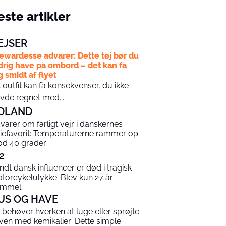
ste artikler
EJSER
ewardesse advarer: Dette tøj bør du
drig have på ombord – det kan få
g smidt af flyet
t outfit kan få konsekvenser, du ikke
vde regnet med....
DLAND
varer om farligt vejr i danskernes
riefavorit: Temperaturerne rammer op
d 40 grader
2
ndt dansk influencer er død i tragisk
torcykelulykke: Blev kun 27 år
ammel
US OG HAVE
 behøver hverken at luge eller sprøjte
ven med kemikalier: Dette simple