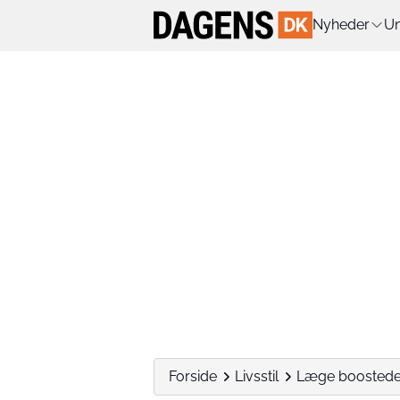
Nyheder
Un
Forside
Livsstil
Læge boostede s