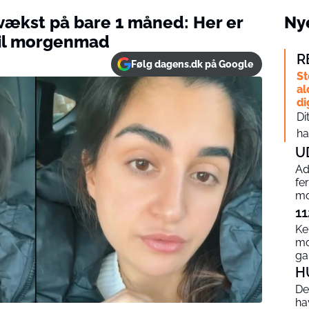
vækst på bare 1 måned: Her er
Nye
 til morgenmad
R
Følg dagens.dk på Google
St
al
di
Di
ha
U
Ad
fe
mo
11
Ke
mo
g
H
De
ha