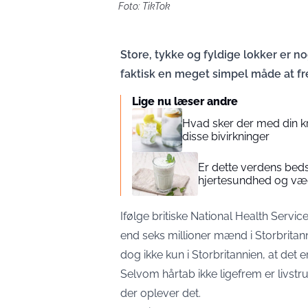
Foto: TikTok
Store, tykke og fyldige lokker er
faktisk en meget simpel måde at fr
Lige nu læser andre
Hvad sker der med din k
disse bivirkninger
Er dette verdens bed
hjertesundhed og væ
Ifølge britiske National Health Servi
end seks millioner mænd i Storbritann
dog ikke kun i Storbritannien, at det 
Selvom hårtab ikke ligefrem er livst
der oplever det.