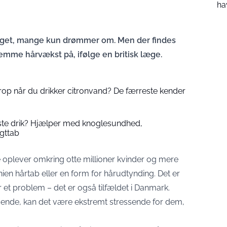
ha
 noget, mange kun drømmer om. Men der findes
emme hårvækst på, ifølge en britisk læge.
rop når du drikker citronvand? De færreste kender
ste drik? Hjælper med knoglesundhed,
gttab
ce oplever omkring otte millioner kvinder og mere
ien hårtab eller en form for hårudtynding. Det er
er et problem – det er også tilfældet i Danmark.
ruende, kan det være ekstremt stressende for dem,