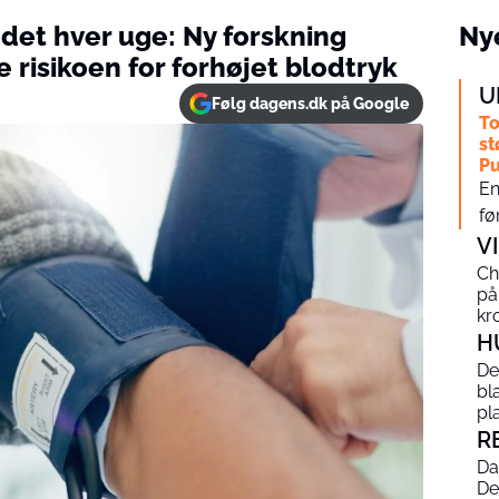
det hver uge: Ny forskning
Nye
e risikoen for forhøjet blodtryk
U
Følg dagens.dk på Google
To
st
Pu
En
fø
V
Ch
på
kr
H
De
bl
pl
R
Da
De