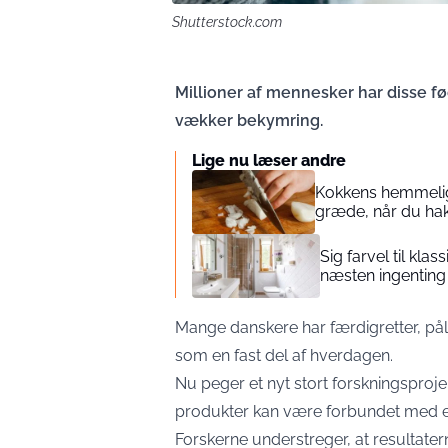
Shutterstock.com
Millioner af mennesker har disse f
vækker bekymring.
Lige nu læser andre
Kokkens hemmelige
græde, når du hak
Sig farvel til kla
næsten ingenting
Mange danskere har færdigretter, på
som en fast del af hverdagen.
Nu peger et nyt stort forskningsproje
produkter kan være forbundet med en 
Forskerne understreger, at resultater