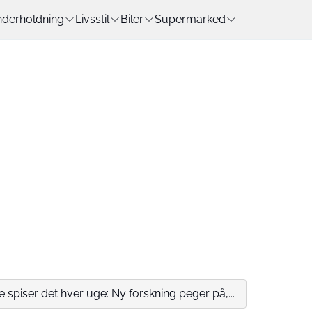
derholdning
Livsstil
Biler
Supermarked
spiser det hver uge: Ny forskning peger på,...