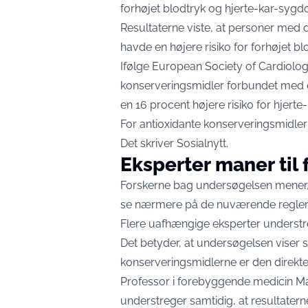
forhøjet blodtryk og hjerte-kar-syg
Resultaterne viste, at personer med d
havde en højere risiko for forhøjet b
Ifølge European Society of Cardiology
konserveringsmidler forbundet med en
en 16 procent højere risiko for hjer
For antioxidante konserveringsmidler 
Det skriver
Sosialnytt
.
Eksperter maner til 
Forskerne bag undersøgelsen mener, 
se nærmere på de nuværende regler f
Flere uafhængige eksperter understre
Det betyder, at undersøgelsen viser 
konserveringsmidlerne er den direkte
Professor i forebyggende medicin Ma
understreger samtidig, at resultaterne