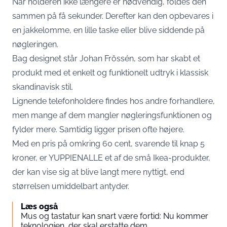
Når holderen ikke længere er nødvendig, foldes den
sammen på få sekunder. Derefter kan den opbevares i
en jakkelomme, en lille taske eller blive siddende på
nøgleringen.
Bag designet står Johan Frössén, som har skabt et
produkt med et enkelt og funktionelt udtryk i klassisk
skandinavisk stil.
Lignende telefonholdere findes hos andre forhandlere,
men mange af dem mangler nøgleringsfunktionen og
fylder mere. Samtidig ligger prisen ofte højere.
Med en pris på omkring 60 cent, svarende til knap 5
kroner, er YUPPIENALLE et af de små Ikea-produkter,
der kan vise sig at blive langt mere nyttigt, end
størrelsen umiddelbart antyder.
Læs også
Mus og tastatur kan snart være fortid: Nu kommer
teknologien, der skal erstatte dem