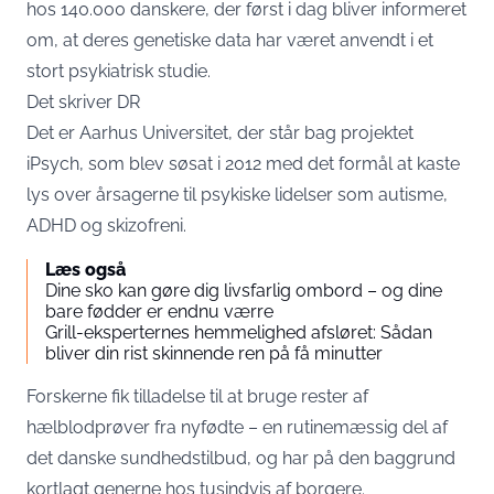
hos 140.000 danskere, der først i dag bliver informeret
om, at deres genetiske data har været anvendt i et
stort psykiatrisk studie.
Det skriver
DR
Det er Aarhus Universitet, der står bag projektet
iPsych, som blev søsat i 2012 med det formål at kaste
lys over årsagerne til psykiske lidelser som autisme,
ADHD og skizofreni.
Læs også
Dine sko kan gøre dig livsfarlig ombord – og dine
bare fødder er endnu værre
Grill-eksperternes hemmelighed afsløret: Sådan
bliver din rist skinnende ren på få minutter
Forskerne fik tilladelse til at bruge rester af
hælblodprøver fra nyfødte – en rutinemæssig del af
det danske sundhedstilbud, og har på den baggrund
kortlagt generne hos tusindvis af borgere.