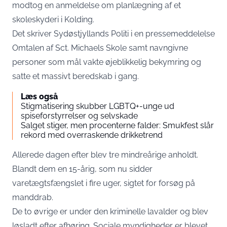
modtog en anmeldelse om planlægning af et
skoleskyderi i Kolding.
Det skriver Sydøstjyllands Politi i en
pressemeddelelse
Omtalen af Sct. Michaels Skole samt navngivne
personer som mål vakte øjeblikkelig bekymring og
satte et massivt beredskab i gang.
Læs også
Stigmatisering skubber LGBTQ+-unge ud
spiseforstyrrelser og selvskade
Salget stiger, men procenterne falder: Smukfest slår
rekord med overraskende drikketrend
Allerede dagen efter blev tre mindreårige anholdt.
Blandt dem en 15-årig, som nu sidder
varetægtsfængslet i fire uger, sigtet for forsøg på
manddrab.
De to øvrige er under den kriminelle lavalder og blev
løsladt efter afhøring. Sociale myndigheder er blevet