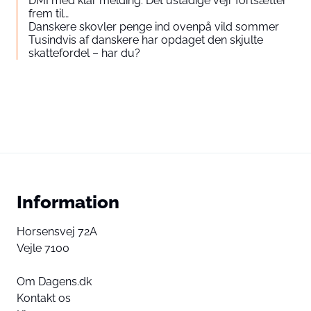
DMI med klar melding: Det ustadige vejr fortsætter
frem til…
Danskere skovler penge ind ovenpå vild sommer
Tusindvis af danskere har opdaget den skjulte
skattefordel – har du?
Information
Horsensvej 72A
Vejle 7100
Om Dagens.dk
Kontakt os