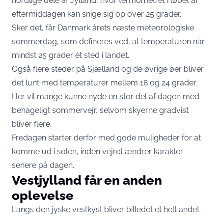
nordlige dele af Jylland, hvor termometret i løbet af
eftermiddagen kan snige sig op over 25 grader.
Sker det, får Danmark årets næste meteorologiske
sommerdag, som defineres ved, at temperaturen når
mindst 25 grader ét sted i landet.
Også flere steder på Sjælland og de øvrige øer bliver
det lunt med temperaturer mellem 18 og 24 grader.
Her vil mange kunne nyde en stor del af dagen med
behageligt sommervejr, selvom skyerne gradvist
bliver flere.
Fredagen starter derfor med gode muligheder for at
komme ud i solen, inden vejret ændrer karakter
senere på dagen.
Vestjylland får en anden
oplevelse
Langs den jyske vestkyst bliver billedet et helt andet.