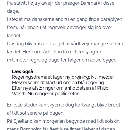
fra stabilt højtryksvejr, der præger Danmark i disse
dage.
I stedet må danskerne endnu en gang finde paraplyen
frem, når endnu et regnvejr bevæger sig ind over
landet.
Onsdag bliver især præget af vådt vejr mange steder i
landet. Flere områder kan få mellem 5 og 10
millimeter regn, og bagefter følger en række byger.
Læs også
Regeringsdramaet tager ny drejning: Nu melder
Messerschmidt klart ud om en blå regering
Efter nye afsløringer om anholdelsen af Philip
Westh: Nu reagerer politichefen
Enkelte steder kan skyerne dog kortvarigt blive brudt
af lidt sol senere på dagen.
På Sjælland kan morgenen begynde med lidt solskin,
mens Bornholm får flest lyse timer i løbet af dagen.