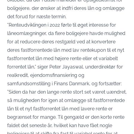
boligejere, der ønsker at indfri deres lån og omlægge
det forud for næste termin.
”Renteudviklingen i 2022 førte til øget interesse for
låneomlægninger, da flere boligejere havde mulighed
for at reducere deres restgæld ved at konvertere
deres fastforrentede lån med lav rentekupon til et nyt
fastforrentet lån med højere rente eller et variabelt
forrentet lån,” siger Peter Jayaswal, underdirektør for
realkredit, ejendomsfinansiering og
samfundsomstilling i Finans Danmark, og fortsætter:
”Siden da har den lange rente stort set været uændret,
så muligheden for igen at omlægge sit fastforrentede
lån til et nyt fastforrentet lån med lavere rente er
begrænset for mange. Til gengæld er den korte rente
faldet det seneste år, hvilket kan have fået nogle
boligejere til at skifte fra fast til variabel rente for at