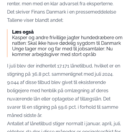
renter, men med en klar advarsel fra eksperterne.
Det skriver Finans Danmark i en
pressemeddelelse
Tallene viser blandt andet:
Læs også
Kasper og andre frivillige jagter hundedræbere om
natten: Skal ikke have dødelig sygdom til Danmark
Unge tager mor og far med til jobsamtaler: Nu
kommer arbejdsgiver med stort opråb
I juli blev der indhentet 17.171 lånetilbud, hvilket er en
stigning på 36,8 pct. sammenlignet med juli 2024.
9.044 af disse tilbud blev givet til eksisterende
boligejere med henblik på omlægning af deres
nuværende lån eller optagelse af tillægslån. Det
svarer til en stigning på 59,6 pct. i forhold til samme
måned sidste år.
Antallet af lånetilbud stiger normalt i januar, april, juli,
oktober, da der i disse måneder er opsigelsesfrist for