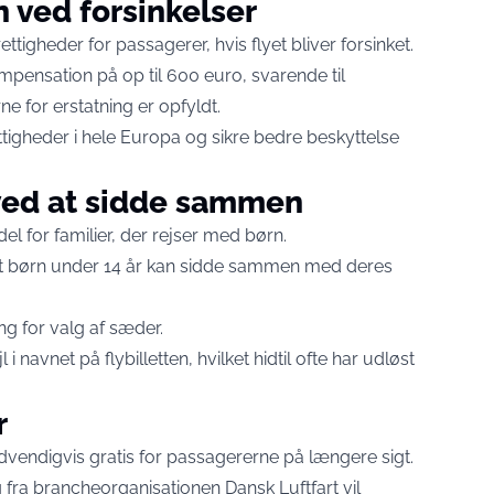
 ved forsinkelser
tigheder for passagerer, hvis flyet bliver forsinket.
mpensation på op til 600 euro, svarende til
e for erstatning er opfyldt.
ttigheder i hele Europa og sikre bedre beskyttelse
e ved at sidde sammen
el for familier, der rejser med børn.
 at børn under 14 år kan sidde sammen med deres
ng for valg af sæder.
 i navnet på flybilletten, hvilket hidtil ofte har udløst
r
dvendigvis gratis for passagererne på længere sigt.
g fra brancheorganisationen Dansk Luftfart vil