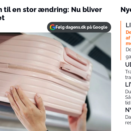
 til en stor ændring: Nu bliver
Nye
et
L
Følg dagens.dk på Google
De
af
me
De
ga
U
Tr
tr
L
Du 
Så
tid
N
Da
re