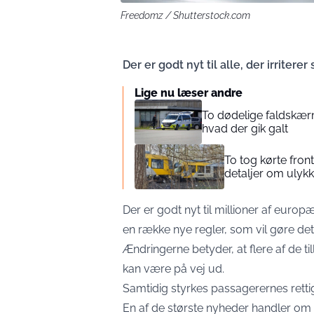
Freedomz / Shutterstock.com
Der er godt nyt til alle, der irritere
Lige nu læser andre
To dødelige faldskær
hvad der gik galt
To tog kørte fron
detaljer om ulyk
Der er godt nyt til millioner af euro
en række nye regler, som vil gøre det 
Ændringerne betyder, at flere af de 
kan være på vej ud.
Samtidig styrkes passagerernes rettigh
En af de største nyheder handler om 