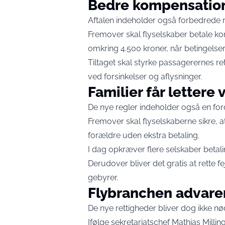
Bedre kompensation
Aftalen indeholder også forbedrede ret
Fremover skal flyselskaber betale ko
omkring 4.500 kroner, når betingelsern
Tiltaget skal styrke passagerernes re
ved forsinkelser og aflysninger.
Familier får letter
De nye regler indeholder også en ford
Fremover skal flyselskaberne sikre,
forældre uden ekstra betaling.
I dag opkræver flere selskaber betali
Derudover bliver det gratis at rette fejl
gebyrer.
Flybranchen advare
De nye rettigheder bliver dog ikke nø
Ifølge sekretariatschef Mathias Millin