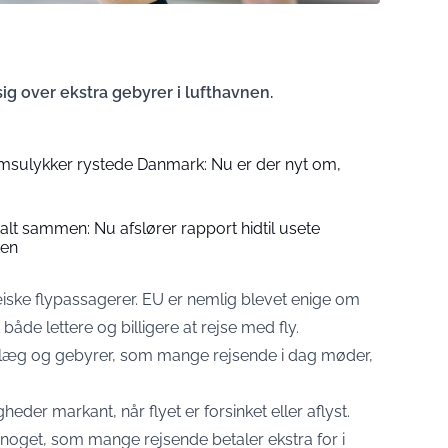
r sig over ekstra gebyrer i lufthavnen.
msulykker rystede Danmark: Nu er der nyt om,
talt sammen: Nu afslører rapport hidtil usete
ken
pæiske flypassagerer. EU er nemlig blevet enige om
både lettere og billigere at rejse med fly.
tillæg og gebyrer, som mange rejsende i dag møder,
eder markant, når flyet er forsinket eller aflyst.
noget, som mange rejsende betaler ekstra for i