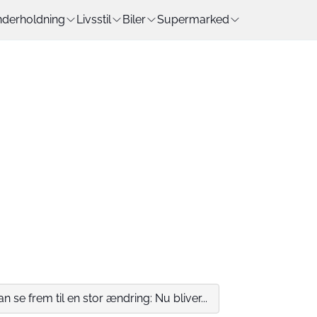
derholdning
Livsstil
Biler
Supermarked
n se frem til en stor ændring: Nu bliver...