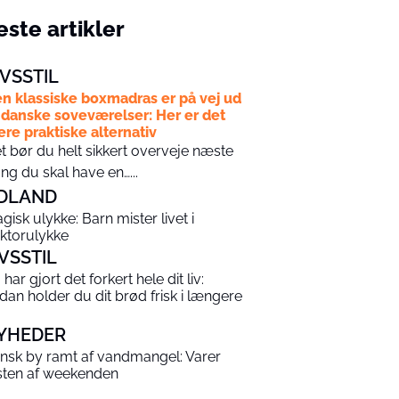
ste artikler
IVSSTIL
n klassiske boxmadras er på vej ud
 danske soveværelser: Her er det
re praktiske alternativ
t bør du helt sikkert overveje næste
ng du skal have en…...
DLAND
agisk ulykke: Barn mister livet i
aktorulykke
IVSSTIL
har gjort det forkert hele dit liv:
dan holder du dit brød frisk i længere
YHEDER
nsk by ramt af vandmangel: Varer
sten af weekenden