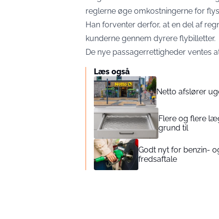
reglerne øge omkostningerne for fly
Han forventer derfor, at en del af regn
kunderne gennem dyrere flybilletter.
De nye passagerrettigheder ventes at 
Læs også
Netto afslører u
Flere og flere l
grund til
Godt nyt for benzin- og
fredsaftale