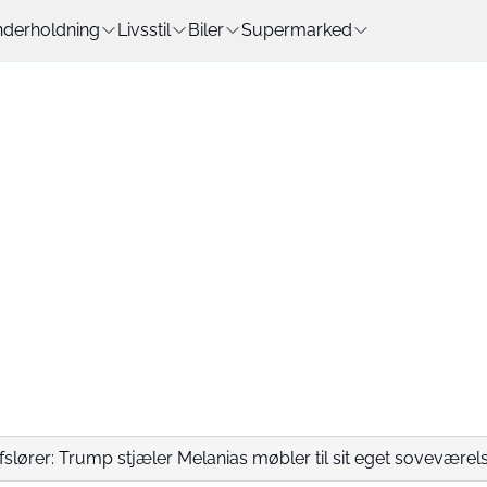
derholdning
Livsstil
Biler
Supermarked
afslører: Trump stjæler Melanias møbler til sit eget soveværel