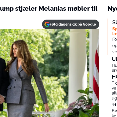
Trump stjæler Melanias møbler til
Nye
S
Følg dagens.dk på Google
Sp
læ
Fo
op
ve
U
Hu
er
H
Ti
va
alt
ug
11
Bø
kø