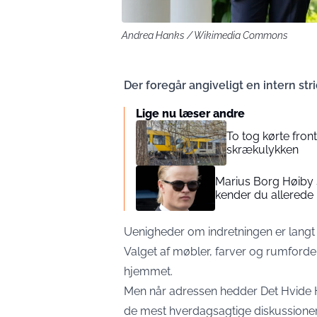
Andrea Hanks / Wikimedia Commons
Der foregår angiveligt en intern st
Lige nu læser andre
To tog kørte front
skrækulykken
Marius Borg Høiby 
kender du allerede
Uenigheder om indretningen er langt 
Valget af møbler, farver og rumfordel
hjemmet.
Men når adressen hedder Det Hvide H
de mest hverdagsagtige diskussion