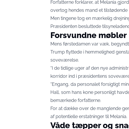
Forfatterne forklarer, at Melania gjor
overtog hendes mand et tilstødende 
Men tingene tog en mærkelig drejning,
Præsidenten besluttede tilsyneladend
Forsvundne møbler
Mens førstedamen var væk, begyndte i
Trump flyttede i hemmelighed genstand
soveværelse.
“I de tidlige uger af den nye adminis
korridor ind i præsidentens sovevær
“Engang, da personalet forsigtigt mi
Hall, som hans kone personligt havde 
bemærkede forfatterne.
For at dække over de manglende ge
af potentielle erstatninger til Melania.
Våde tæpper og sna