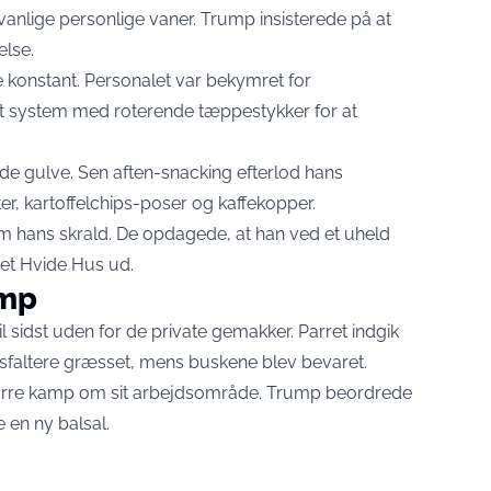
lige personlige vaner. Trump insisterede på at
lse.
onstant. Personalet var bekymret for
t system med roterende tæppestykker for at
de gulve. Sen aften-snacking efterlod hans
, kartoffelchips-poser og kaffekopper.
 hans skrald. De opdagede, at han ved et uheld
Det Hvide Hus ud.
amp
 sidst uden for de private gemakker. Parret indgik
altere græsset, mens buskene blev bevaret.
ørre kamp om sit arbejdsområde. Trump beordrede
 en ny balsal.