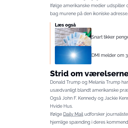
Ifølge amerikanske medier udspiller 
bag murene på den ikoniske adresse
Læs også
Snart tikker peng
DMI melder om 30
Strid om værelsern
Donald Trump og Melania Trump har l
usædvanligt blandt amerikanske præ
Også John F. Kennedy og Jackie Kenn
Hvide Hus.
Ifølge
Daily Mail
udforsker journalis
hjemlige spænding i deres kommend