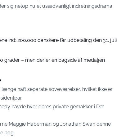
der sig netop nu et usædvanligt indretningsdrama
.
ene ind: 200.000 danskere får udbetaling den 31. juli
 grader – men der er en bagside af medaljen
e
ænge haft separate soveværelser, hvilket ikke er
sidentpar.
edy havde hver deres private gemakker i Det
terne Maggie Haberman og Jonathan Swan denne
e bog.