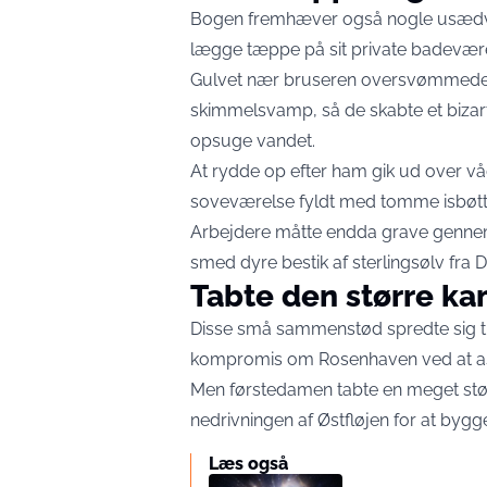
Bogen fremhæver også nogle usædvan
lægge tæppe på sit private badevære
Gulvet nær bruseren oversvømmede k
skimmelsvamp, så de skabte et bizar
opsuge vandet.
At rydde op efter ham gik ud over vå
soveværelse fyldt med tomme isbøtter
Arbejdere måtte endda grave gennem
smed dyre bestik af sterlingsølv fra 
Tabte den større k
Disse små sammenstød spredte sig til
kompromis om Rosenhaven ved at asf
Men førstedamen tabte en meget st
nedrivningen af Østfløjen for at bygge
Læs også