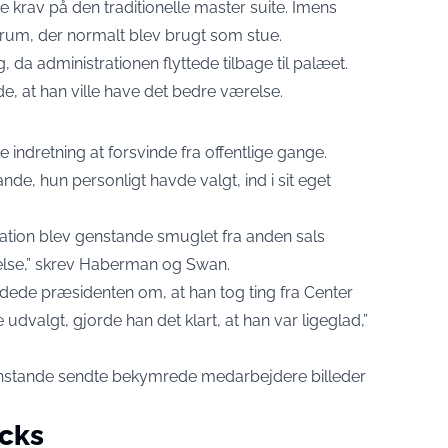
de krav på den traditionelle master suite. Imens
rum, der normalt blev brugt som stue.
 da administrationen flyttede tilbage til palæet.
e, at han ville have det bedre værelse.
ndretning at forsvinde fra offentlige gange.
e, hun personligt havde valgt, ind i sit eget
tration blev genstande smuglet fra anden sals
else,” skrev Haberman og Swan.
ndede præsidenten om, at han tog ting fra Center
udvalgt, gjorde han det klart, at han var ligeglad,”
nstande sendte bekymrede medarbejdere billeder
cks