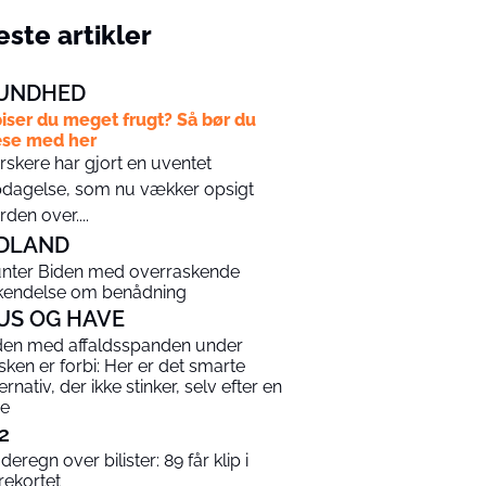
ste artikler
UNDHED
iser du meget frugt? Så bør du
se med her
rskere har gjort en uventet
dagelse, som nu vækker opsigt
rden over....
DLAND
nter Biden med overraskende
kendelse om benådning
US OG HAVE
den med affaldsspanden under
sken er forbi: Her er det smarte
ernativ, der ikke stinker, selv efter en
e
2
deregn over bilister: 89 får klip i
rekortet