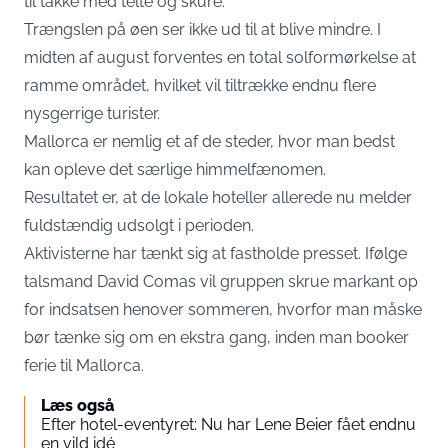
til takke med telte og skure.
Trængslen på øen ser ikke ud til at blive mindre. I
midten af august forventes en total solformørkelse at
ramme området, hvilket vil tiltrække endnu flere
nysgerrige turister.
Mallorca er nemlig et af de steder, hvor man bedst
kan opleve det særlige himmelfænomen.
Resultatet er, at de lokale hoteller allerede nu melder
fuldstændig udsolgt i perioden.
Aktivisterne har tænkt sig at fastholde presset. Ifølge
talsmand David Comas vil gruppen skrue markant op
for indsatsen henover sommeren, hvorfor man måske
bør tænke sig om en ekstra gang, inden man booker
ferie til Mallorca.
Læs også
Efter hotel-eventyret: Nu har Lene Beier fået endnu
en vild idé