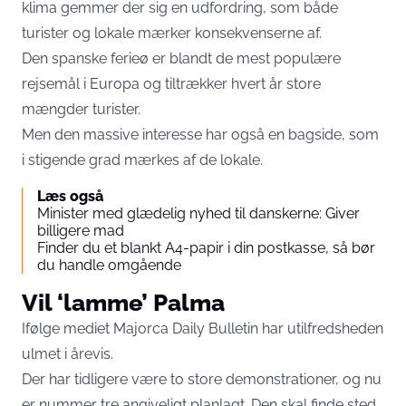
klima gemmer der sig en udfordring, som både
turister og lokale mærker konsekvenserne af.
Den spanske ferieø er blandt de mest populære
rejsemål i Europa og tiltrækker hvert år store
mængder turister.
Men den massive interesse har også en bagside, som
i stigende grad mærkes af de lokale.
Læs også
Minister med glædelig nyhed til danskerne: Giver
billigere mad
Finder du et blankt A4-papir i din postkasse, så bør
du handle omgående
Vil ‘lamme’ Palma
Ifølge mediet
Majorca Daily Bulletin
har utilfredsheden
ulmet i årevis.
Der har tidligere være to store demonstrationer, og nu
er nummer tre angiveligt planlagt. Den skal finde sted