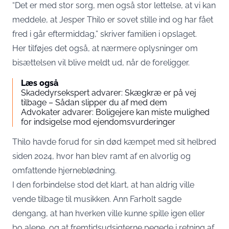
“Det er med stor sorg, men også stor lettelse, at vi kan
meddele, at Jesper Thilo er sovet stille ind og har fået
fred i går eftermiddag,” skriver familien i opslaget.
Her tilføjes det også, at nærmere oplysninger om
bisættelsen vil blive meldt ud, når de foreligger.
Læs også
Skadedyrsekspert advarer: Skægkræ er på vej
tilbage – Sådan slipper du af med dem
Advokater advarer: Boligejere kan miste mulighed
for indsigelse mod ejendomsvurderinger
Thilo havde forud for sin død kæmpet med sit helbred
siden 2024, hvor han blev ramt af en alvorlig og
omfattende hjerneblødning.
I den forbindelse stod det klart, at han aldrig ville
vende tilbage til musikken. Ann Farholt sagde
dengang, at han hverken ville kunne spille igen eller
bo alene, og at fremtidsudsigterne pegede i retning af