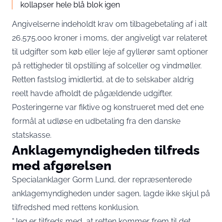
kollapser hele blå blok igen
Angivelserne indeholdt krav om tilbagebetaling af i alt
26.575.000 kroner i moms, der angiveligt var relateret
til udgifter som køb eller leje af gyllerør samt optioner
på rettigheder til opstilling af solceller og vindmøller.
Retten fastslog imidlertid, at de to selskaber aldrig
reelt havde afholdt de pågældende udgifter.
Posteringerne var fiktive og konstrueret med det ene
formål at udløse en udbetaling fra den danske
statskasse.
Anklagemyndigheden tilfreds
med afgørelsen
Specialanklager Gorm Lund, der repræsenterede
anklagemyndigheden under sagen, lagde ikke skjul på
tilfredshed med rettens konklusion.
“Jeg er tilfreds med, at retten kommer frem til det