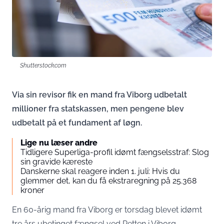
Shutterstock.com
Via sin revisor fik en mand fra Viborg udbetalt
millioner fra statskassen, men pengene blev
udbetalt på et fundament af løgn.
Lige nu læser andre
Tidligere Superliga-profil idømt fængselsstraf: Slog
sin gravide kæreste
Danskerne skal reagere inden 1. juli: Hvis du
glemmer det, kan du få ekstraregning på 25.368
kroner
En 60-årig mand fra Viborg er torsdag blevet idømt
tre års ubetinget fængsel ved Retten i Viborg.