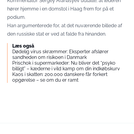
Kommentator Sergey Afanasyev udtalte, at lederen
hører hjemme i en domstol i Haag frem for på et
podium.
Han argumenterede for, at det nuværende billede af
den russiske stat er ved at falde fra hinanden.
Læs også
Dødelig virus skræmmer: Eksperter afslører
sandheden om risikoen i Danmark
Prischok i supermarkeder: Nu bliver det “psyko
billigt” – kæderne i vild kamp om din indkøbskurv
Kaos i skatten: 200.000 danskere får forkert
opgørelse – se om du er ramt