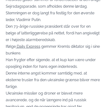
Sejrsdagsparade, som afholdes denne lørdag.
Stemningen er dog langt fra festlig for den øverste
leder, Vladimir Putin.
Den 73-årige russiske præsident står over for en
bølge af latterliggørelse på nettet, fordi han angiveligt
er i højeste alarmberedskab.
Ifølge
Daily Express
gemmer Kremls diktator sig i sine
bunkere.
Han frygter efter sigende, at et kup kan være under
opsejling inden for hans egen inderkreds.
Denne interne angst kommer samtidig med, at
eksterne trusler fra den ukrainske grænse bliver mere
farlige.
Ukrainske missiler og droner er blevet mere
avancerede, og de når længere ind på russisk
territorium, end de nogensinde har gjort før.