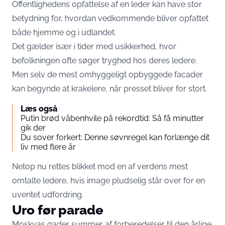
Offentlighedens opfattelse af en leder kan have stor
betydning for, hvordan vedkommende bliver opfattet
både hjemme og i udlandet.
Det gælder især i tider med usikkerhed, hvor
befolkningen ofte søger tryghed hos deres ledere.
Men selv de mest omhyggeligt opbyggede facader
kan begynde at krakelere, når presset bliver for stort.
Læs også
Putin brød våbenhvile på rekordtid: Så få minutter
gik der
Du sover forkert: Denne søvnregel kan forlænge dit
liv med flere år
Netop nu rettes blikket mod en af verdens mest
omtalte ledere, hvis image pludselig står over for en
uventet udfordring.
Uro før parade
Moskvas gader summer af forberedelser til den årlige