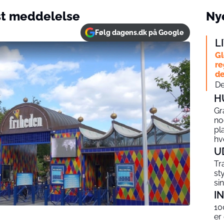
ist meddelelse
Nye
Følg dagens.dk på Google
L
Gl
re
de
De
H
Gr
no
pl
hv
U
Tr
st
si
I
10
er