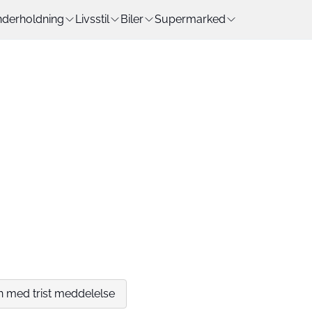
derholdning
Livsstil
Biler
Supermarked
en med trist meddelelse