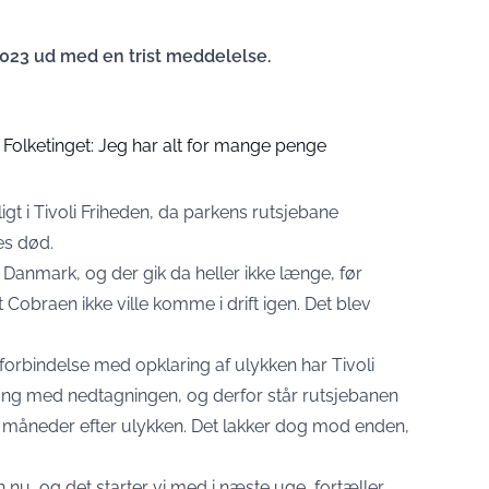
2023 ud med en trist meddelelse.
il Folketinget: Jeg har alt for mange penge
ligt i Tivoli Friheden, da parkens rutsjebane
es død.
Danmark, og der gik da heller ikke længe, før
t Cobraen ikke ville komme i drift igen. Det blev
forbindelse med opklaring af ulykken har Tivoli
ng med nedtagningen, og derfor står rutsjebanen
ks måneder efter ulykken. Det lakker dog mod enden,
en nu, og det starter vi med i næste uge, fortæller