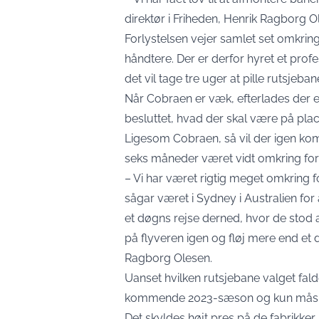
direktør i Friheden, Henrik Ragborg Ol
Forlystelsen vejer samlet set omkring
håndtere. Der er derfor hyret et prof
det vil tage tre uger at pille rutsjeba
Når Cobraen er væk, efterlades der en
besluttet, hvad der skal være på plac
Ligesom Cobraen, så vil der igen kom
seks måneder været vidt omkring for a
– Vi har været rigtig meget omkring fo
sågar været i Sydney i Australien for
et døgns rejse derned, hvor de stod af
på flyveren igen og fløj mere end et 
Ragborg Olesen.
Uanset hvilken rutsjebane valget falder
kommende 2023-sæson og kun måske t
Det skyldes højt pres på de fabrikker, 