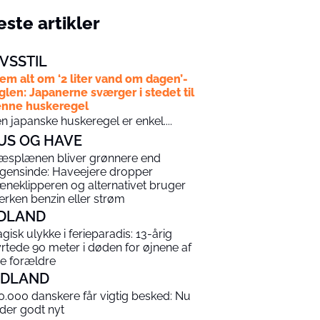
ste artikler
IVSSTIL
em alt om ‘2 liter vand om dagen’-
glen: Japanerne sværger i stedet til
nne huskeregel
n japanske huskeregel er enkel....
US OG HAVE
æsplænen bliver grønnere end
gensinde: Haveejere dropper
æneklipperen og alternativet bruger
erken benzin eller strøm
DLAND
agisk ulykke i ferieparadis: 13-årig
yrtede 90 meter i døden for øjnene af
ne forældre
NDLAND
0.000 danskere får vigtig besked: Nu
 der godt nyt