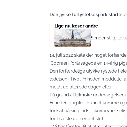
Den jyske forlystelsespark starter 
Lige nu læser andre
Sender stikpille t
14. juli 2022 skete der noget forfærde
‘Cobraen’ forårsagede en 14-årig pig
Den forfærdelige ulykke rystede hele 
ledelsen i Tivoli Friheden meddelte, a
meldt ud allerede dagen efter.
På grund af tekniske undersøgelser i 
Friheden dog ikke kunnet komme i ga
fortsat på sin plads i skovbrynet se
for i næste uge er det slut.
– Vi har fået lov til at afmontere ban