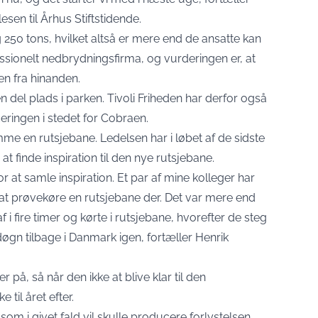
esen til
Århus Stiftstidende
.
 250 tons, hvilket altså er mere end de ansatte kan
essionelt nedbrydningsfirma, og vurderingen er, at
nen fra hinanden.
 del plads i parken. Tivoli Friheden har derfor også
eringen i stedet for Cobraen.
me en rutsjebane. Ledelsen har i løbet af de sidste
t finde inspiration til den nye rutsjebane.
r at samle inspiration. Et par af mine kolleger har
 at prøvekøre en rutsjebane der. Det var mere end
 i fire timer og kørte i rutsjebane, hvorefter de steg
døgn tilbage i Danmark igen, fortæller Henrik
 på, så når den ikke at blive klar til den
il året efter.
som i givet fald vil skulle producere forlystelsen.