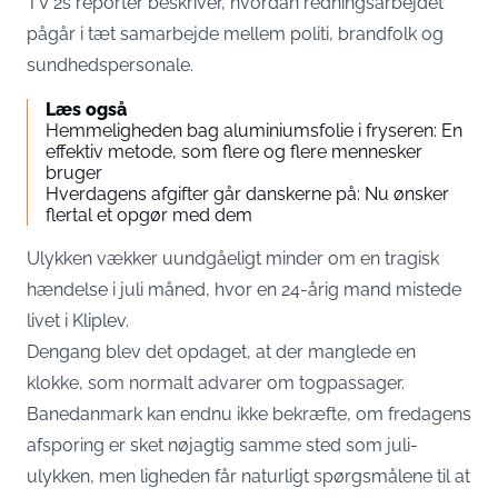
TV 2s reporter beskriver, hvordan redningsarbejdet
pågår i tæt samarbejde mellem politi, brandfolk og
sundhedspersonale.
Læs også
Hemmeligheden bag aluminiumsfolie i fryseren: En
effektiv metode, som flere og flere mennesker
bruger
Hverdagens afgifter går danskerne på: Nu ønsker
flertal et opgør med dem
Ulykken vækker uundgåeligt minder om en tragisk
hændelse i juli måned, hvor en 24-årig mand mistede
livet i Kliplev.
Dengang blev det opdaget, at der manglede en
klokke, som normalt advarer om togpassager.
Banedanmark kan endnu ikke bekræfte, om fredagens
afsporing er sket nøjagtig samme sted som juli-
ulykken, men ligheden får naturligt spørgsmålene til at