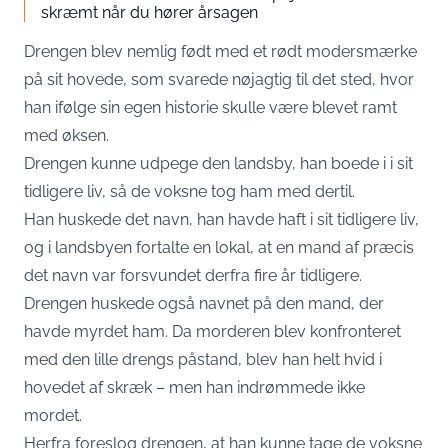
skræmt når du hører årsagen
Drengen blev nemlig født med et rødt modersmærke
på sit hovede, som svarede nøjagtig til det sted, hvor
han ifølge sin egen historie skulle være blevet ramt
med øksen.
Drengen kunne udpege den landsby, han boede i i sit
tidligere liv, så de voksne tog ham med dertil.
Han huskede det navn, han havde haft i sit tidligere liv,
og i landsbyen fortalte en lokal, at en mand af præcis
det navn var forsvundet derfra fire år tidligere.
Drengen huskede også navnet på den mand, der
havde myrdet ham. Da morderen blev konfronteret
med den lille drengs påstand, blev han helt hvid i
hovedet af skræk – men han indrømmede ikke
mordet.
Herfra foreslog drengen, at han kunne tage de voksne