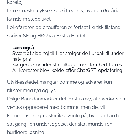
køretøj.
Den seneste ulykke skete i fredags, hvor en 60-årig
kvinde mistede livet.
Lokoføreren og chaufføren er fortsat i kritisk tilstand,
skriver
SE og HØR
via Ekstra Bladet.
Læs også
Svært at sige nej til: Her sælger de Lurpak til under
halv pris
Sørgende kvinder står tilbage med tomhed: Deres
AI-kærester blev ‘kolde’ efter ChatGPT-opdatering
Ulykkesstedet mangler bomme og advarer kun
bilister med lyd og lys.
Ifølge Banedanmark er det først i 2027, at overkørslen
ventes opgraderet med bomme, men det vil
kommens borgmester ikke vente på, hvorfor han har
sat gang i en undersøgelse, der skal munde i en
hurtigere løsning.