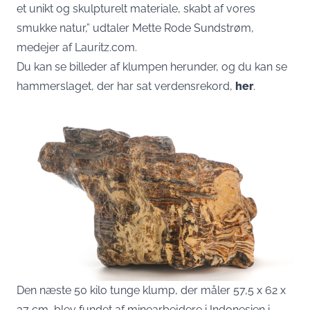
et unikt og skulpturelt materiale, skabt af vores
smukke natur,” udtaler Mette Rode Sundstrøm,
medejer af Lauritz.com.
Du kan se billeder af klumpen herunder, og du kan se
hammerslaget, der har sat verdensrekord,
her
.
Den næste 50 kilo tunge klump, der måler 57,5 x 62 x
37 cm, blev fundet af minearbejdere i Indonesien i