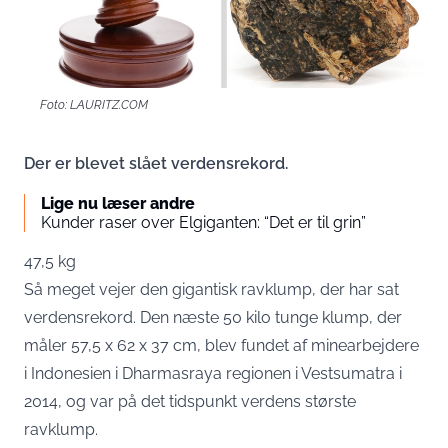
Foto: LAURITZ.COM
Der er blevet slået verdensrekord.
Lige nu læser andre
Kunder raser over Elgiganten: “Det er til grin”
47,5 kg
Så meget vejer den gigantisk ravklump, der har sat
verdensrekord. Den næste 50 kilo tunge klump, der
måler 57,5 x 62 x 37 cm, blev fundet af minearbejdere
i Indonesien i Dharmasraya regionen i Vestsumatra i
2014, og var på det tidspunkt verdens største
ravklump.