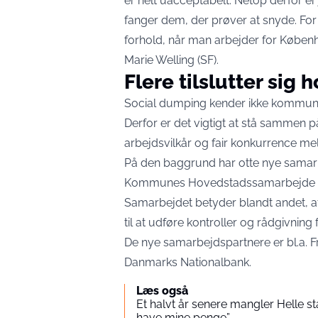
er helt uacceptabelt. Netop derfor er j
fanger dem, der prøver at snyde. For de
forhold, når man arbejder for Købe
Marie Welling (SF).
Flere tilslutter si
Social dumping kender ikke kommun
Derfor er det vigtigt at stå sammen 
arbejdsvilkår og fair konkurrence me
På den baggrund har otte nye samarbe
Kommunes Hovedstadssamarbejde mo
Samarbejdet betyder blandt andet,
til at udføre kontroller og rådgivnin
De nye samarbejdspartnere er bl.a
Danmarks Nationalbank.
Læs også
Et halvt år senere mangler Helle sta
have mine penge”