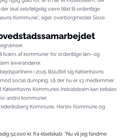
eg rigtig glad for, at vi har et indsatsteam, der
r skal selvfølgelig være tillid til ordentlige
nhavns Kommune”, siger overborgmester Sisse
g hovedstadssamarbejdet
egrænser.
på tværs af kommuner for ordentlige løn- og
llem leverandører.
jdspartnere i 2025 tilsluttet sig Københavns
d social dumping, så der nu er 13 medlemmer.
 at Københavns Kommunes Indsatsteam kan betales
g for andre kommuner.
. Frederiksberg Kommune, Herlev Kommune og
dig 52.000 kr. fra elselskab: “Nu vil jeg fandme