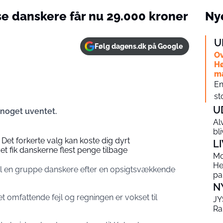
sse danskere får nu 29.000 kroner
Nye
U
Følg dagens.dk på Google
Ov
Hø
m
En
st
U
 noget uventet.
Al
bl
Det forkerte valg kan koste dig dyrt
L
et fik danskerne flest penge tilbage
Mo
He
 til en gruppe danskere efter en opsigtsvækkende
pa
N
 omfattende fejl og regningen er vokset til
JY
Ra