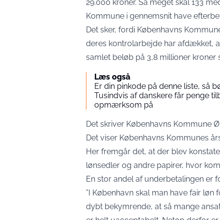
29.000 kroner. Så meget skal 133 me
Kommune i gennemsnit have efterbeta
Det sker, fordi Københavns Kommun
deres kontrolarbejde har afdækket, a
samlet beløb på 3,8 millioner kroner s
Læs også
Er din pinkode på denne liste, s
Tusindvis af danskere får penge tilb
opmærksom på
Det skriver Københavns Kommune Øk
Det viser Københavns Kommunes årsr
Her fremgår det, at der blev konstater
lønsedler og andre papirer, hvor ko
En stor andel af underbetalingen er
”I København skal man have fair løn fo
dybt bekymrende, at så mange ansatte