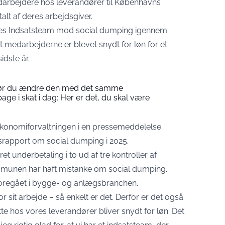
darbejdere hos leverandører til Københavns
lt af deres arbejdsgiver.
es Indsatsteam mod social dumping igennem
t medarbejderne er blevet snydt for løn for et
idste år.
å bør du ændre den med det samme
age i skat i dag: Her er det, du skal være
onomiforvaltningen i en
pressemeddelelse
.
apport om social dumping i 2025.
et underbetaling i to ud af tre kontroller af
mmunen har haft mistanke om social dumping.
 foregået i bygge- og anlægsbranchen.
r sit arbejde – så enkelt er det. Derfor er det også
 hos vores leverandører bliver snydt for løn. Det