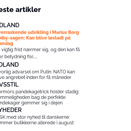
ste artikler
DLAND
erraskende udvikling i Marius Borg
iby-sagen: Kan blive løsladt på
andag
 vigtig frist nærmer sig, og den kan få
or betydning for…...
DLAND
vorlig advarsel om Putin: NATO kan
ive angrebet inden for få måneder
IVSSTIL
rmors pandekagetrick holder stadig:
mmeligheden bag de perfekte
ndekager gemmer sig i dejen
YHEDER
SK med stor nyhed til danskerne:
mmer butikkerne allerede i august