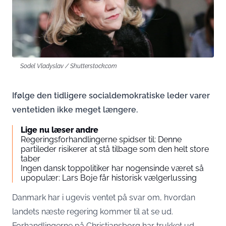
Sodel Vladyslav / Shutterstock.com
Ifølge den tidligere socialdemokratiske leder varer
ventetiden ikke meget længere.
Lige nu læser andre
Regeringsforhandlingerne spidser til: Denne
partileder risikerer at stå tilbage som den helt store
taber
Ingen dansk toppolitiker har nogensinde været så
upopulær: Lars Boje får historisk vælgerlussing
Danmark har i ugevis ventet på svar om, hvordan
landets næste regering kommer til at se ud.
Forhandlingerne på Christiansborg har trukket ud