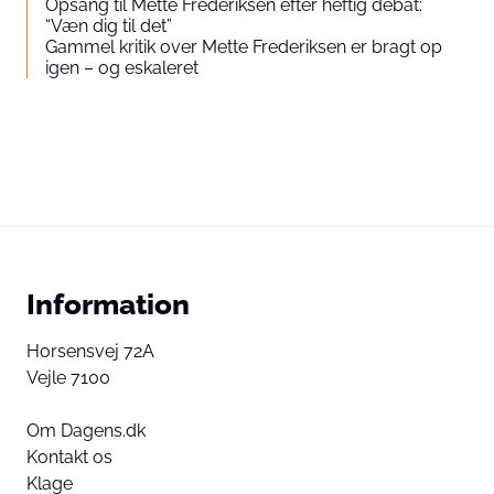
Opsang til Mette Frederiksen efter heftig debat:
“Væn dig til det”
Gammel kritik over Mette Frederiksen er bragt op
igen – og eskaleret
Information
Horsensvej 72A
Vejle 7100
Om Dagens.dk
Kontakt os
Klage