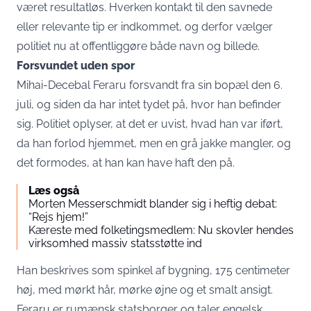
været resultatløs. Hverken kontakt til den savnede
eller relevante tip er indkommet, og derfor vælger
politiet nu at offentliggøre både navn og billede.
Forsvundet uden spor
Mihai-Decebal Feraru forsvandt fra sin bopæl den 6.
juli, og siden da har intet tydet på, hvor han befinder
sig. Politiet oplyser, at det er uvist, hvad han var iført,
da han forlod hjemmet, men en grå jakke mangler, og
det formodes, at han kan have haft den på.
Læs også
Morten Messerschmidt blander sig i heftig debat:
“Rejs hjem!”
Kæreste med folketingsmedlem: Nu skovler hendes
virksomhed massiv statsstøtte ind
Han beskrives som spinkel af bygning, 175 centimeter
høj, med mørkt hår, mørke øjne og et smalt ansigt.
Feraru er rumænsk statsborger og taler engelsk.