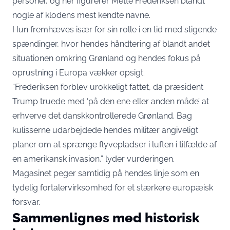
personer, og her figurerer Mette Frederiksen blandt
nogle af klodens mest kendte navne.
Hun fremhæves især for sin rolle i en tid med stigende
spændinger, hvor hendes håndtering af blandt andet
situationen omkring Grønland og hendes fokus på
oprustning i Europa vækker opsigt.
“Frederiksen forblev urokkeligt fattet, da præsident
Trump truede med ‘på den ene eller anden måde’ at
erhverve det danskkontrollerede Grønland. Bag
kulisserne udarbejdede hendes militær angiveligt
planer om at sprænge flyvepladser i luften i tilfælde af
en amerikansk invasion,” lyder vurderingen.
Magasinet peger samtidig på hendes linje som en
tydelig fortalervirksomhed for et stærkere europæisk
forsvar.
Sammenlignes med historisk