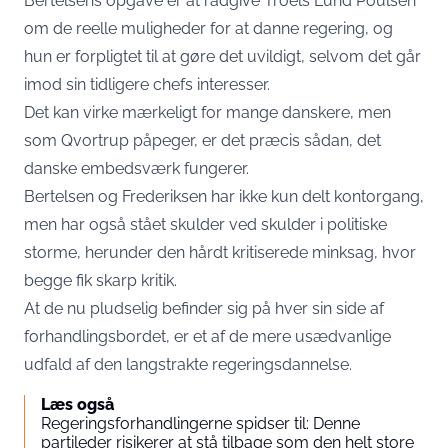
Bertelsens opgave er at rådgive Troels Lund Poulsen
om de reelle muligheder for at danne regering, og
hun er forpligtet til at gøre det uvildigt, selvom det går
imod sin tidligere chefs interesser.
Det kan virke mærkeligt for mange danskere, men
som Qvortrup påpeger, er det præcis sådan, det
danske embedsværk fungerer.
Bertelsen og Frederiksen har ikke kun delt kontorgang,
men har også stået skulder ved skulder i politiske
storme, herunder den hårdt kritiserede minksag, hvor
begge fik skarp kritik.
At de nu pludselig befinder sig på hver sin side af
forhandlingsbordet, er et af de mere usædvanlige
udfald af den langstrakte regeringsdannelse.
Læs også
Regeringsforhandlingerne spidser til: Denne
partileder risikerer at stå tilbage som den helt store