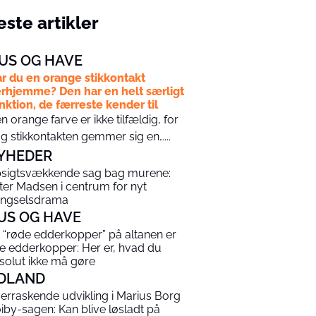
ste artikler
US OG HAVE
r du en orange stikkontakt
rhjemme? Den har en helt særligt
nktion, de færreste kender til
n orange farve er ikke tilfældig, for
g stikkontakten gemmer sig en…...
YHEDER
sigtsvækkende sag bag murene:
ter Madsen i centrum for nyt
ngselsdrama
US OG HAVE
 “røde edderkopper” på altanen er
ke edderkopper: Her er, hvad du
solut ikke må gøre
DLAND
erraskende udvikling i Marius Borg
iby-sagen: Kan blive løsladt på