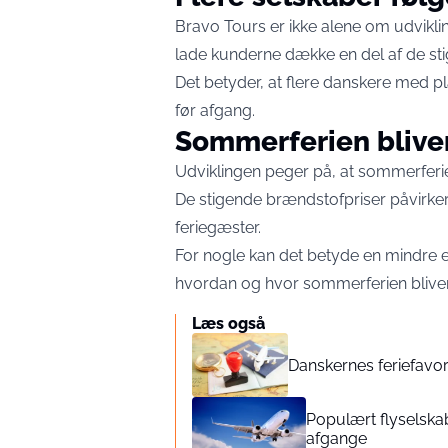
Bravo Tours er ikke alene om udvikli
lade kunderne dække en del af de sti
Det betyder, at flere danskere med pl
før afgang.
Sommerferien blive
Udviklingen peger på, at sommerferie
De stigende brændstofpriser påvirk
feriegæster.
For nogle kan det betyde en mindre ek
hvordan og hvor sommerferien bliver
Læs også
Danskernes feriefavori
Populært flyselska
afgange