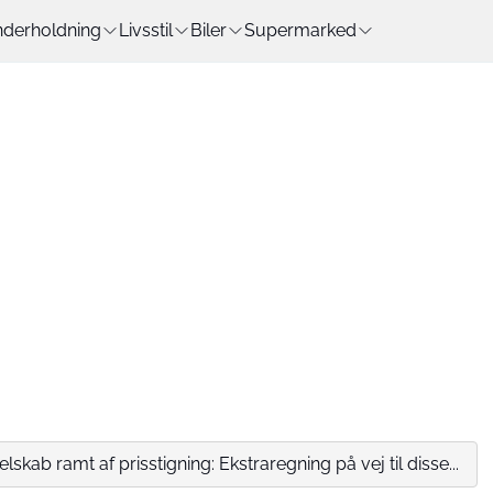
derholdning
Livsstil
Biler
Supermarked
skab ramt af prisstigning: Ekstraregning på vej til disse...