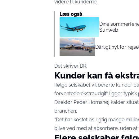
videre til kunderne.
Læs også
Dine sommerferie
Sunweb
Dårligt nyt for rej
Det skriver
DR
.
Kunder kan få ekstr
Ifølge selskabet vil berørte kunder bl
forventede ekstraudgift ligger typis
Direktør Peder Hornshøj kalder situa
branchen.
“Det har kostet os rigtig mange millione
blive ved med at absorbere, uden at vi
Flere selskaber følg