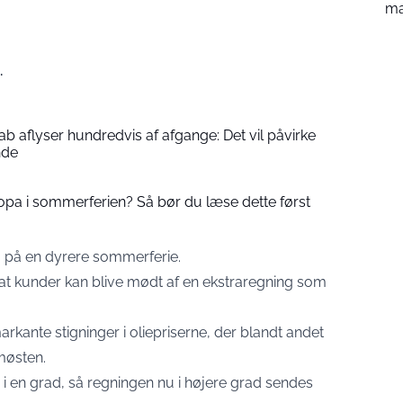
m
.
ab aflyser hundredvis af afgange: Det vil påvirke
nde
ropa i sommerferien? Så bør du læse dette først
 på en dyrere sommerferie.
 at kunder kan blive mødt af en ekstraregning som
ante stigninger i oliepriserne, der blandt andet
møsten.
i en grad, så regningen nu i højere grad sendes