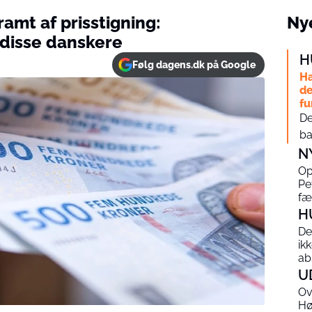
amt af prisstigning:
Nye
l disse danskere
H
Følg dagens.dk på Google
Ha
de
fu
De
ba
N
Op
Pe
fæ
H
De
ik
ab
U
Ov
Hø