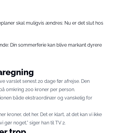
planer skal muligvis ændres: Nu er det slut hos
sende: Din sommerferie kan blive markant dyrere
aregning
ive varslet senest 20 dage før afrejse. Den
k på omkring 200 kroner per person.
tionen både ekstraordinær og vanskelig for
r kroner, det her. Det er klart, at det kan vi ikke
 gør noget,” siger han til TV 2.
er trop