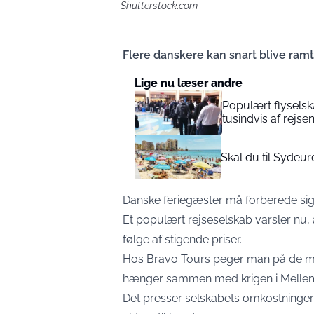
Shutterstock.com
Flere danskere kan snart blive ramt
Lige nu læser andre
Populært flyselsk
tusindvis af rejse
Skal du til Sydeu
Danske feriegæster må forberede sig
Et populært rejseselskab varsler nu,
følge af stigende priser.
Hos Bravo Tours peger man på de mark
hænger sammen med krigen i Melle
Det presser selskabets omkostninger 